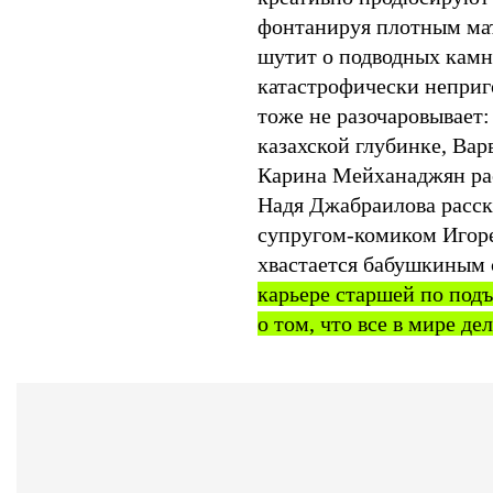
фонтанируя плотным мат
шутит о подводных камн
катастрофически неприг
тоже не разочаровывает
казахской глубинке, Вар
Карина Мейханаджян ра
Надя Джабраилова расск
супругом-комиком Игоре
хвастается бабушкиным
карьере старшей по под
о том, что все в мире д