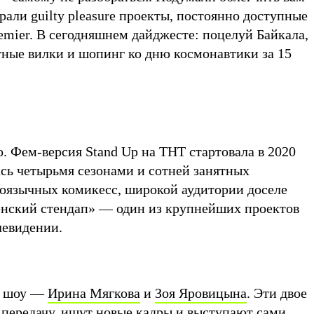
али guilty pleasure проекты, постоянно доступные
emier. В сегодняшнем дайджесте: поцелуй Байкала,
тные вилки и шопинг ко дню космонавтики за 15
о. Фем-версия Stand Up на ТНТ стартовала в 2020
лась четырьмя сезонами и сотней занятных
коязычных комикесс, широкой аудитории доселе
нский стендап» — один из крупнейших проектов
левидении.
и шоу —
Ирина Мягкова
и
Зоя Яровицына
. Эти двое
передачу, ищут новые кадры и выступают сами,