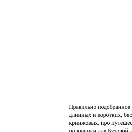
Правильно подобранное ш
длинных и коротких, бе
кринжовых, про путешес
половинки для Бузовой 