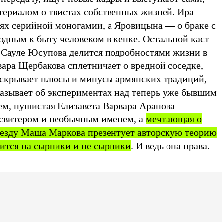
ериалом о твистах собственных жизней. Ира
ях серийной моногамии, а Яровицына — о браке с
одным к быту человеком в кепке. Остальной каст
: Сауле Юсупова делится подробностями жизни в
вара Щербакова сплетничает о вредной соседке,
скрывает плюсы и минусы армянских традиций,
азывает об экспериментах над теперь уже бывшим
м, пушистая Елизавета Варвара Аранова
 свитером и необычным именем, а
мечтающая о
ъезду Маша Маркова презентует авторскую теорию
елится на сырники и не сырники
. И ведь она права.