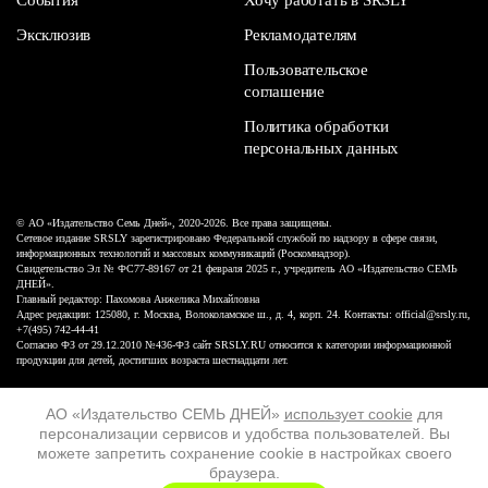
Эксклюзив
Рекламодателям
Пользовательское
соглашение
Политика обработки
персональных данных
© АО «Издательство Семь Дней», 2020-2026. Все права защищены.
Сетевое издание SRSLY зарегистрировано Федеральной службой по надзору в сфере связи,
информационных технологий и массовых коммуникаций (Роскомнадзор).
Свидетельство Эл № ФС77-89167 от 21 февраля 2025 г., учредитель АО «Издательство СЕМЬ
ДНЕЙ».
Главный редактор: Пахомова Анжелика Михайловна
Адрес редакции: 125080, г. Москва, Волоколамское ш., д. 4, корп. 24. Контакты: official@srsly.ru,
+7(495) 742-44-41
Согласно ФЗ от 29.12.2010 №436-ФЗ сайт SRSLY.RU относится к категории информационной
продукции для детей, достигших возраста шестнадцати лет.
Design by White Russian
АО «Издательство СЕМЬ ДНЕЙ»
использует cookie
для
персонализации сервисов и удобства пользователей. Вы
16+
можете запретить сохранение cookie в настройках своего
браузера.