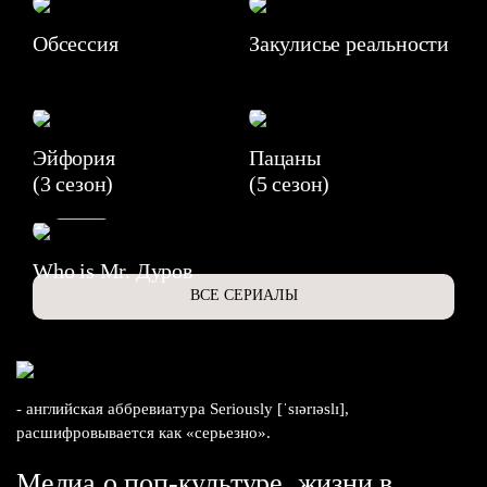
Обсессия
Закулисье реальности
Эйфория
Пацаны
(3 сезон)
(5 сезон)
6.3
Who is Mr. Дуров
ВСЕ СЕРИАЛЫ
- английская аббревиатура Seriously [ˈsɪərɪəslɪ],
расшифровывается как «серьезно».
Медиа о поп-культуре, жизни в