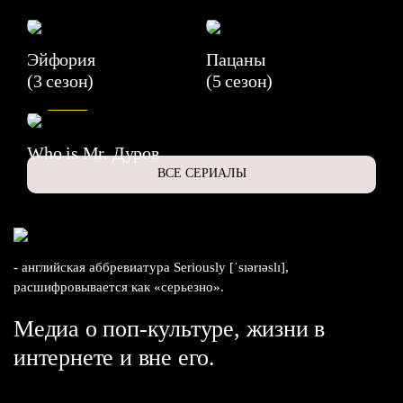
Эйфория
Пацаны
(3 сезон)
(5 сезон)
6.3
Who is Mr. Дуров
ВСЕ СЕРИАЛЫ
- английская аббревиатура Seriously [ˈsɪərɪəslɪ],
расшифровывается как «серьезно».
Медиа о поп-культуре, жизни в
интернете и вне его.