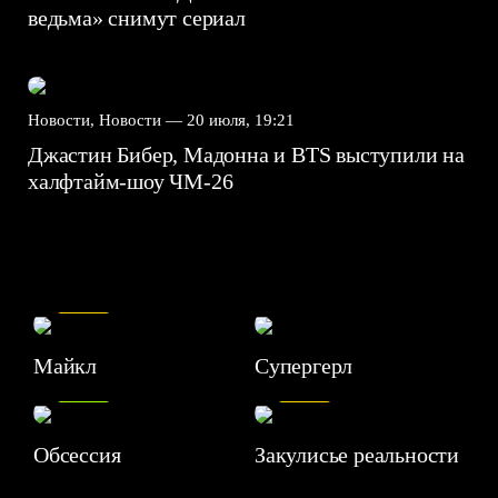
ведьма» снимут сериал
Новости, Новости —
20 июля, 19:21
Джастин Бибер, Мадонна и BTS выступили на
халфтайм-шоу ЧМ-26
7.5
Майкл
Супергерл
8.2
7.1
Обсессия
Закулисье реальности