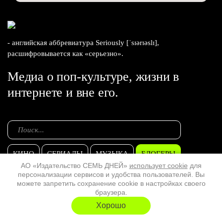
- английская аббревиатура Seriously [ˈsɪərɪəslɪ],
расшифровывается как «серьезно».
Медиа о поп-культуре, жизни в
интернете и вне его.
КИНО
СЕРИАЛЫ
МУЗЫКА
БЛОГЕРЫ
АО «Издательство СЕМЬ ДНЕЙ»
использует cookie
для
персонализации сервисов и удобства пользователей. Вы
ЗВЕЗДЫ
МУЗЫКА
МЕДИА
ТВ
...
можете запретить сохранение cookie в настройках своего
браузера.
Хорошо