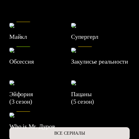
7.5
Майкл
Супергерл
8.2
7.1
Обсессия
Закулисье реальности
Эйфория
Пацаны
(3 сезон)
(5 сезон)
6.3
Who is Mr. Дуров
ВСЕ СЕРИАЛЫ