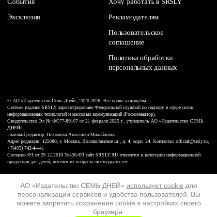
События
Хочу работать в SRSLY
Эксклюзив
Рекламодателям
Пользовательское
соглашение
Политика обработки
персональных данных
© АО «Издательство Семь Дней», 2020-2026. Все права защищены.
Сетевое издание SRSLY зарегистрировано Федеральной службой по надзору в сфере связи,
информационных технологий и массовых коммуникаций (Роскомнадзор).
Свидетельство Эл № ФС77-89167 от 21 февраля 2025 г., учредитель АО «Издательство СЕМЬ
ДНЕЙ».
Главный редактор: Пахомова Анжелика Михайловна
Адрес редакции: 125080, г. Москва, Волоколамское ш., д. 4, корп. 24. Контакты: official@srsly.ru,
+7(495) 742-44-41
Согласно ФЗ от 29.12.2010 №436-ФЗ сайт SRSLY.RU относится к категории информационной
продукции для детей, достигших возраста шестнадцати лет.
Design by White Russian
АО «Издательство СЕМЬ ДНЕЙ»
использует cookie
для
персонализации сервисов и удобства пользователей. Вы
16+
можете запретить сохранение cookie в настройках своего
браузера.