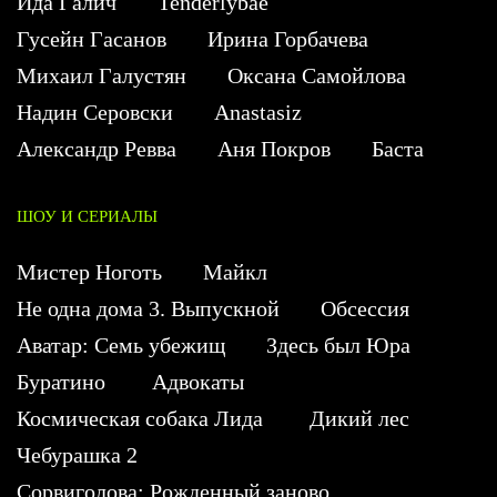
Ида Галич
Tenderlybae
Гусейн Гасанов
Ирина Горбачева
Михаил Галустян
Оксана Самойлова
Надин Серовски
Anastasiz
Александр Ревва
Аня Покров
Баста
ШОУ И СЕРИАЛЫ
Мистер Ноготь
Майкл
Не одна дома 3. Выпускной
Обсессия
Аватар: Семь убежищ
Здесь был Юра
Буратино
Адвокаты
Космическая собака Лида
Дикий лес
Чебурашка 2
Сорвиголова: Рожденный заново