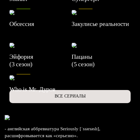
8.2
7.1
Обсессия
Закулисье реальности
Эйфория
Пацаны
(3 сезон)
(5 сезон)
6.3
Who is Mr. Дуров
ВСЕ СЕРИАЛЫ
- английская аббревиатура Seriously [ˈsɪərɪəslɪ],
расшифровывается как «серьезно».