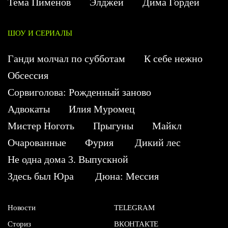
Тема Пименов
Элджей
Дима Гордей
ШОУ И СЕРИАЛЫ
Ганди молчал по субботам
К себе нежно
Обсессия
Сорвиголова: Рожденный заново
Адвокаты
Илия Муромец
Мистер Ноготь
Прыгуны
Майкл
Очарованные
Фурия
Дикий лес
Не одна дома 3. Выпускной
Здесь был Юра
Дюна: Мессия
Новости
TELEGRAM
Сториз
ВКОНТАКТЕ