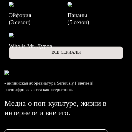
Эйфория
Пацаны
(3 сезон)
(5 сезон)
6.3
Who is Mr. Дуров
ВСЕ СЕРИАЛЫ
- английская аббревиатура Seriously [ˈsɪərɪəslɪ],
расшифровывается как «серьезно».
Медиа о поп-культуре, жизни в
интернете и вне его.