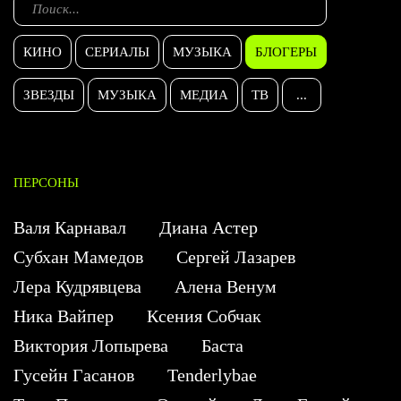
КИНО
СЕРИАЛЫ
МУЗЫКА
БЛОГЕРЫ
ЗВЕЗДЫ
МУЗЫКА
МЕДИА
ТВ
...
ПЕРСОНЫ
Валя Карнавал
Диана Астер
Субхан Мамедов
Сергей Лазарев
Лера Кудрявцева
Алена Венум
Ника Вайпер
Ксения Собчак
Виктория Лопырева
Баста
Гусейн Гасанов
Tenderlybae