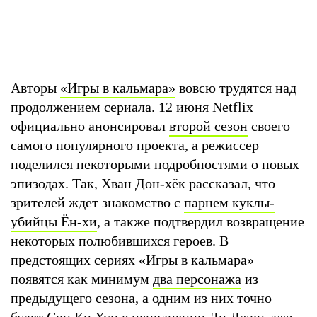
Авторы
«Игры в кальмара»
вовсю трудятся над
продолжением сериала. 12 июня Netflix
официально анонсировал
второй сезон
своего
самого популярного проекта, а режиссер
поделился некоторыми подробностями о новых
эпизодах. Так, Хван Дон-хёк рассказал, что
зрителей ждет знакомство с
парнем куклы-
убийцы Ён-хи
, а также подтвердил возвращение
некоторых полюбившихся героев. В
предстоящих сериях «Игры в кальмара»
появятся как минимум
два персонажа
из
предыдущего сезона, а одним из них точно
будет
Сон Ки Хун
в исполнении Ли Джон-джэ.