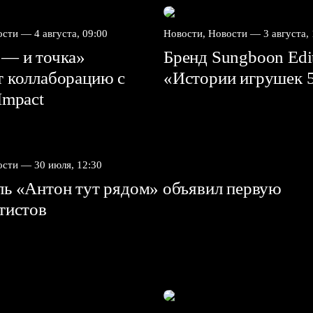
вости —
4 августа, 09:00
Новости, Новости —
3 августа,
 — и точка»
Бренд Sungboon Edi
т коллаборацию с
«Истории игрушек 
mpact⁠⁠
вости —
30 июля, 12:30
ль «Антон тут рядом» объявил первую
ртистов