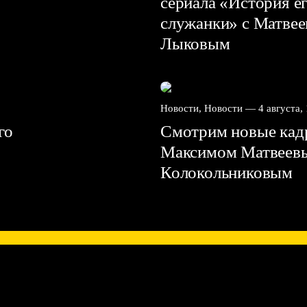
сериала «История е
служанки» с Матве
Лыковым
Новости, Новости —
4 августа,
го
Смотрим новые кадр
Максимом Матвеев
Колокольниковым