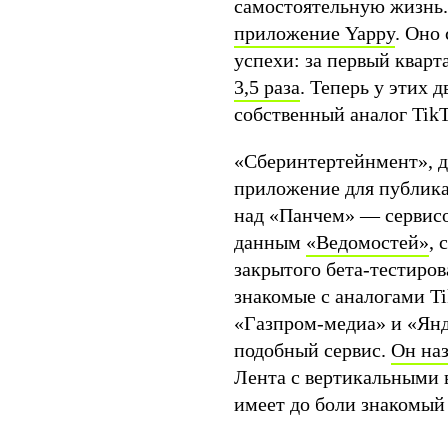
самостоятельную жизнь.
приложение Yappy
. Оно
успехи: за первый кварт
3,5 раза
. Теперь у этих
собственный аналог TikT
«Сберинтертейнмент», д
приложение для публика
над «Панчем» — сервисо
данным
«Ведомостей»
, 
закрытого бета-тестиро
знакомые с аналогами Ti
«Газпром-медиа» и «Янде
подобный сервис.
Он на
Лента с вертикальными 
имеет до боли знакомы