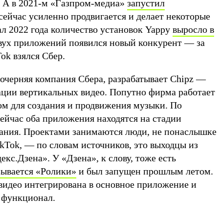
 А в 2021-м «Газпром-медиа»
запустил
 сейчас усиленно продвигается и делает некоторые
ал 2022 года количество установок Yappy
выросло в
 двух приложений появился новый конкурент — за
ok взялся Сбер.
очерняя компания Сбера, разрабатывает Chipz —
ции вертикальных видео. Попутно фирма работает
м для создания и продвижения музыки. По
сейчас оба приложения находятся на стадии
вания. Проектами занимаются люди, не понаслышке
kTok, — по словам источников, это выходцы из
кс.Дзена». У «Дзена», к слову, тоже есть
зывается «Ролики»
и был запущен прошлым летом.
видео интегрирована в основное приложение и
й функционал.