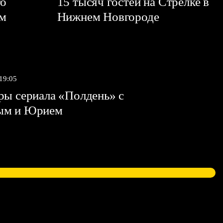
го
15 тысяч гостей на Стрелке в
ем
Нижнем Новгороде
 19:05
ы сериала «Полдень» с
ым и Юрием