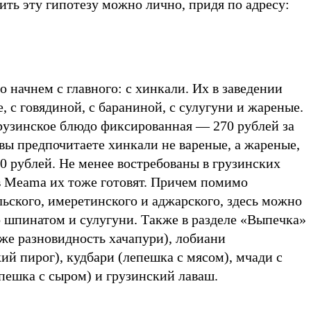
ть эту гипотезу можно лично, придя по адресу:
 начнем с главного: с хинкали. Их в заведении
е, с говядиной, с бараниной, с сулугуни и жареные.
рузинское блюдо фиксированная — 270 рублей за
вы предпочитаете хинкали не вареные, а жареные,
0 рублей. Не менее востребованы в грузинских
 в Meama их тоже готовят. Причем помимо
ьского, имеретинского и аджарского, здесь можно
о шпинатом и сулугуни. Также в разделе «Выпечка»
же разновидность хачапури), лобиани
й пирог), кудбари (лепешка с мясом), мчади с
епешка с сыром) и грузинский лаваш.