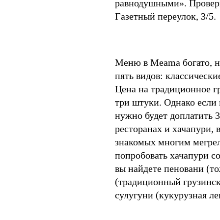
равнодушными». Провери
Газетный переулок, 3/5.
Меню в Meama богато, но
пять видов: классически
Цена на традиционное г
три штуки. Однако если 
нужно будет доплатить 3
ресторанах и хачапури,
знакомых многим мегрел
попробовать хачапури с
вы найдете пеновани (то
(традиционный грузински
сулугуни (кукурузная л