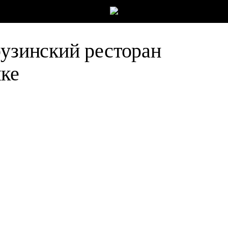
рузинский ресторан
лке