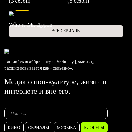
(3 сезон)
(5 сезон)
6.3
Who is Mr. Дуров
ВСЕ СЕРИАЛЫ
- английская аббревиатура Seriously [ˈsɪərɪəslɪ],
расшифровывается как «серьезно».
Медиа о поп-культуре, жизни в
интернете и вне его.
КИНО
СЕРИАЛЫ
МУЗЫКА
БЛОГЕРЫ