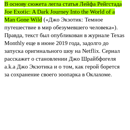
В основу сюжета легла статья Лейфа Рейгстада
Joe Exotic: A Dark Journey Into the World of a
Man Gone Wild
(«Джо Экзотик: Темное
путешествие в мир обезумевшего человека»).
Правда, текст был опубликован в журнале Texas
Monthly еще в июне 2019 года, задолго до
запуска оригинального шоу на Netflix. Сериал
расскажет о становлении Джо Шрайбфогеля
a.k.a Джо Экзотика и о том, как герой борется
за сохранение своего зоопарка в Оклахоме.