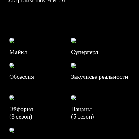
халфтайм-шоу ЧМ-26
7.5
Майкл
Супергерл
8.2
7.1
Обсессия
Закулисье реальности
Эйфория
Пацаны
(3 сезон)
(5 сезон)
6.3