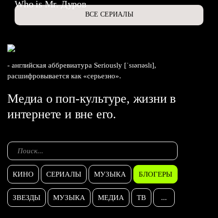
Who is Mr. Дуров
ВСЕ СЕРИАЛЫ
- английская аббревиатура Seriously [ˈsɪərɪəslɪ],
расшифровывается как «серьезно».
Медиа о поп-культуре, жизни в
интернете и вне его.
КИНО
СЕРИАЛЫ
МУЗЫКА
БЛОГЕРЫ
ЗВЕЗДЫ
МУЗЫКА
МЕДИА
ТВ
...