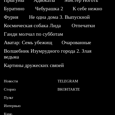
Прыгуны
Адвокаты
Мистер Ноготь
Буратино
Чебурашка 2
К себе нежно
Фурия
Не одна дома 3. Выпускной
Космическая собака Лида
Отпечатки
Ганди молчал по субботам
Аватар: Семь убежищ
Очарованные
Волшебник Изумрудного города 2. Злая
ведьма
Картины дружеских связей
Новости
TELEGRAM
Сториз
ВКОНТАКТЕ
Пульт
Интервью
Кино