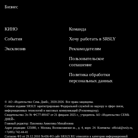
Бизнес
КИНО
Команда
События
Хочу работать в SRSLY
Эксклюзив
Рекламодателям
Пользовательское
соглашение
Политика обработки
персональных данных
© АО «Издательство Семь Дней», 2020-2026. Все права защищены.
Сетевое издание SRSLY зарегистрировано Федеральной службой по надзору в сфере связи,
информационных технологий и массовых коммуникаций (Роскомнадзор).
Свидетельство Эл № ФС77-89167 от 21 февраля 2025 г., учредитель АО «Издательство СЕМЬ
ДНЕЙ».
Главный редактор: Пахомова Анжелика Михайловна
Адрес редакции: 125080, г. Москва, Волоколамское ш., д. 4, корп. 24. Контакты: official@srsly.ru,
+7(495) 742-44-41
Согласно ФЗ от 29.12.2010 №436-ФЗ сайт SRSLY.RU относится к категории информационной