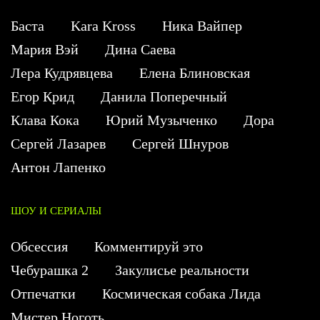
Баста
Kara Kross
Ника Вайпер
Мария Вэй
Дина Саева
Лера Кудрявцева
Елена Блиновская
Егор Крид
Данила Поперечный
Клава Кока
Юрий Музыченко
Дора
Сергей Лазарев
Сергей Шнуров
Антон Лапенко
ШОУ И СЕРИАЛЫ
Обсессия
Комментируй это
Чебурашка 2
Закулисье реальности
Отпечатки
Космическая собака Лида
Мистер Ноготь