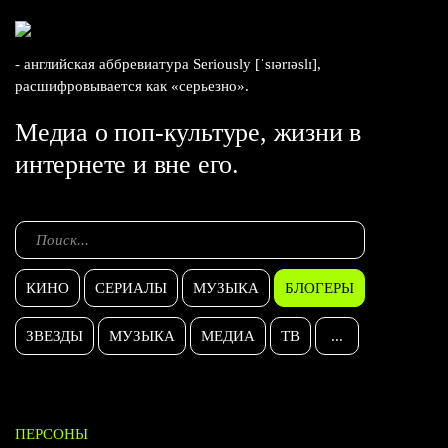
- английская аббревиатура Seriously [ˈsɪərɪəslɪ],
расшифровывается как «серьезно».
Медиа о поп-культуре, жизни в
интернете и вне его.
КИНО
СЕРИАЛЫ
МУЗЫКА
БЛОГЕРЫ
ЗВЕЗДЫ
МУЗЫКА
МЕДИА
ТВ
...
ПЕРСОНЫ