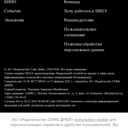
КИНО
Команда
События
Хочу работать в SRSLY
Эксклюзив
Рекламодателям
Пользовательское
соглашение
Политика обработки
персональных данных
© АО «Издательство Семь Дней», 2020-2026. Все права защищены.
Сетевое издание SRSLY зарегистрировано Федеральной службой по надзору в сфере связи,
информационных технологий и массовых коммуникаций (Роскомнадзор).
Свидетельство Эл № ФС77-89167 от 21 февраля 2025 г., учредитель АО «Издательство СЕМЬ
ДНЕЙ».
Главный редактор: Пахомова Анжелика Михайловна
Адрес редакции: 125080, г. Москва, Волоколамское ш., д. 4, корп. 24. Контакты: official@srsly.ru,
+7(495) 742-44-41
Согласно ФЗ от 29.12.2010 №436-ФЗ сайт SRSLY.RU относится к категории информационной
продукции для детей, достигших возраста шестнадцати лет.
Design by White Russian
АО «Издательство СЕМЬ ДНЕЙ»
использует cookie
для
персонализации сервисов и удобства пользователей. Вы
16+