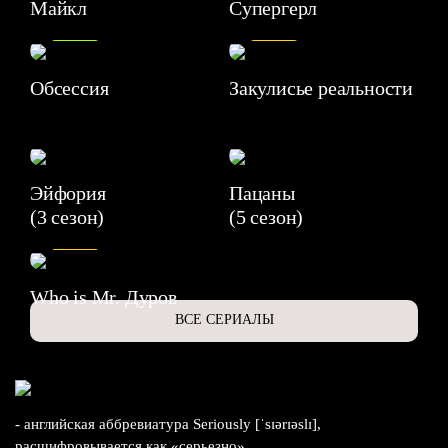
Майкл
Супергерл
8.2
7.1
Обсессия
Закулисье реальности
Эйфория
Пацаны
(3 сезон)
(5 сезон)
6.3
Who is Mr. Дуров
ВСЕ СЕРИАЛЫ
- английская аббревиатура Seriously [ˈsɪərɪəslɪ],
расшифровывается как «серьезно».