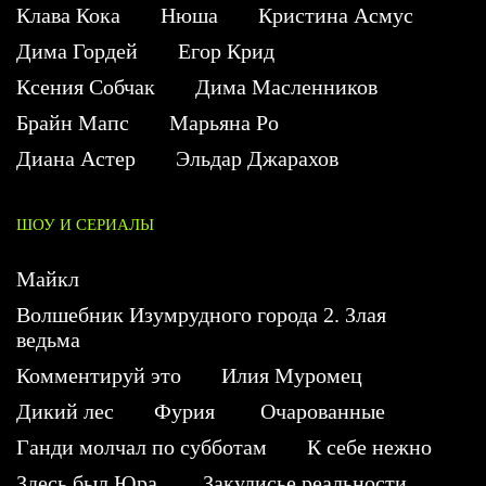
Клава Кока
Нюша
Кристина Асмус
Дима Гордей
Егор Крид
Ксения Собчак
Дима Масленников
Брайн Мапс
Марьяна Ро
Диана Астер
Эльдар Джарахов
ШОУ И СЕРИАЛЫ
Майкл
Волшебник Изумрудного города 2. Злая
ведьма
Комментируй это
Илия Муромец
Дикий лес
Фурия
Очарованные
Ганди молчал по субботам
К себе нежно
Здесь был Юра
Закулисье реальности