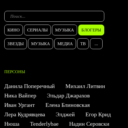
КИНО
СЕРИАЛЫ
МУЗЫКА
БЛОГЕРЫ
ЗВЕЗДЫ
МУЗЫКА
МЕДИА
ТВ
...
ПЕРСОНЫ
Данила Поперечный
Михаил Литвин
Ника Вайпер
Эльдар Джарахов
Иван Ургант
Елена Блиновская
Лера Кудрявцева
Элджей
Егор Крид
Нюша
Tenderlybae
Надин Серовски