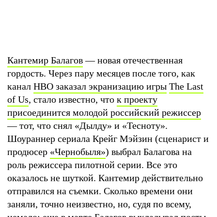
Кантемир Балагов
— новая отечественная
гордость. Через пару месяцев после того, как
канал
HBO заказал экранизацию игры
The Last
of Us
, стало известно, что
к проекту
присоединится молодой российский режиссер
— тот, что снял «Дылду» и «Тесноту».
Шоураннер сериала Крейг Мэйзин (сценарист и
продюсер
«Чернобыля»
) выбрал Балагова на
роль режиссера пилотной серии. Все это
оказалось не шуткой. Кантемир действительно
отправился на съемки. Сколько времени они
заняли, точно неизвестно, но, судя по всему,
немало: еще в марте Балагов выкладывал посты