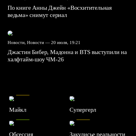
По книге Анны Джейн «Восхитительная
ведьма» снимут сериал
Новости, Новости —
20 июля, 19:21
Джастин Бибер, Мадонна и BTS выступили на
халфтайм-шоу ЧМ-26
7.5
Майкл
Супергерл
8.2
7.1
Обсессия
Закулисье реальности