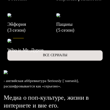
Эйфория
Пацаны
(3 сезон)
(5 сезон)
6.3
Who is Mr. Дуров
ВСЕ СЕРИАЛЫ
- английская аббревиатура Seriously [ˈsɪərɪəslɪ],
расшифровывается как «серьезно».
Медиа о поп-культуре, жизни в
интернете и вне его.