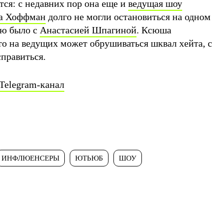
тся: с недавних пор она еще и
ведущая шоу
да Хоффман
долго не могли остановиться на одном
ью было с
Анастасией Шпагиной
. Ксюша
то на ведущих может обрушиваться шквал хейта, с
правиться.
Telegram-канал
ИНФЛЮЕНСЕРЫ
ЮТЬЮБ
ШОУ