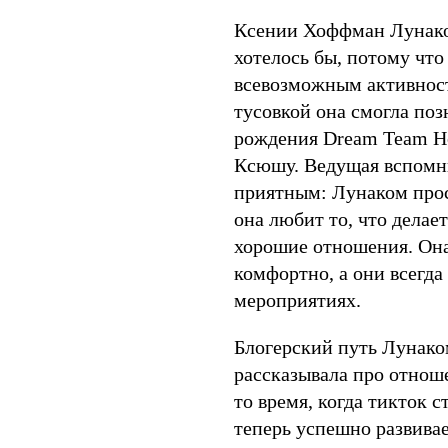
Ксении Хоффман Лунаком
хотелось бы, потому что
всевозможным активностя
тусовкой она смогла поз
рождения Dream Team Ho
Ксюшу. Ведущая вспомни
приятным: Лунаком прост
она любит то, что дела
хорошие отношения. Она 
комфортно, а они всегда
мероприятиях.
Блогерский путь Лунаком
рассказывала про отноше
то время, когда тикток 
теперь успешно развивае