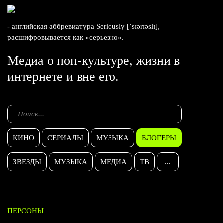
- английская аббревиатура Seriously [ˈsɪərɪəslɪ],
расшифровывается как «серьезно».
Медиа о поп-культуре, жизни в
интернете и вне его.
КИНО
СЕРИАЛЫ
МУЗЫКА
БЛОГЕРЫ
ЗВЕЗДЫ
МУЗЫКА
МЕДИА
ТВ
...
ПЕРСОНЫ