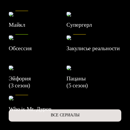
7.5
Майкл
Супергерл
8.2
7.1
Обсессия
Закулисье реальности
Эйфория
Пацаны
(3 сезон)
(5 сезон)
6.3
Who is Mr. Дуров
ВСЕ СЕРИАЛЫ