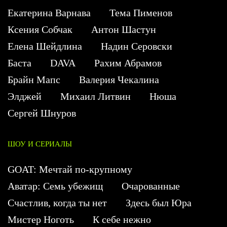
Екатерина Варнава
Тема Пименов
Ксения Собчак
Антон Шастун
Елена Шейдлина
Надин Серовски
Баста
DAVA
Рахим Абрамов
Брайн Мапс
Валерия Чекалина
Элджей
Михаил Литвин
Нюша
Сергей Шнуров
ШОУ И СЕРИАЛЫ
GOAT: Мечтай по-крупному
Аватар: Семь убежищ
Очарованные
Счастлив, когда ты нет
Здесь был Юра
Мистер Ноготь
К себе нежно