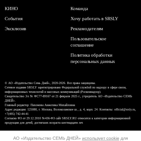
КИНО
Команда
События
Хочу работать в SRSLY
Эксклюзив
Рекламодателям
Пользовательское
соглашение
Политика обработки
персональных данных
© АО «Издательство Семь Дней», 2020-2026. Все права защищены.
Сетевое издание SRSLY зарегистрировано Федеральной службой по надзору в сфере связи,
информационных технологий и массовых коммуникаций (Роскомнадзор).
Свидетельство Эл № ФС77-89167 от 21 февраля 2025 г., учредитель АО «Издательство СЕМЬ
ДНЕЙ».
Главный редактор: Пахомова Анжелика Михайловна
Адрес редакции: 125080, г. Москва, Волоколамское ш., д. 4, корп. 24. Контакты: official@srsly.ru,
+7(495) 742-44-41
Согласно ФЗ от 29.12.2010 №436-ФЗ сайт SRSLY.RU относится к категории информационной
продукции для детей, достигших возраста шестнадцати лет.
Design by White Russian
АО «Издательство СЕМЬ ДНЕЙ»
использует cookie
для