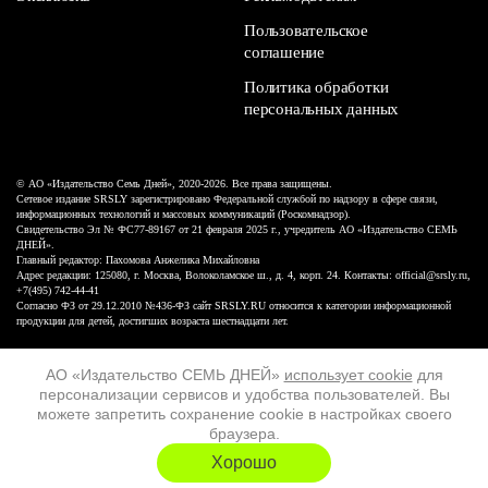
Пользовательское
соглашение
Политика обработки
персональных данных
© АО «Издательство Семь Дней», 2020-2026. Все права защищены.
Сетевое издание SRSLY зарегистрировано Федеральной службой по надзору в сфере связи,
информационных технологий и массовых коммуникаций (Роскомнадзор).
Свидетельство Эл № ФС77-89167 от 21 февраля 2025 г., учредитель АО «Издательство СЕМЬ
ДНЕЙ».
Главный редактор: Пахомова Анжелика Михайловна
Адрес редакции: 125080, г. Москва, Волоколамское ш., д. 4, корп. 24. Контакты: official@srsly.ru,
+7(495) 742-44-41
Согласно ФЗ от 29.12.2010 №436-ФЗ сайт SRSLY.RU относится к категории информационной
продукции для детей, достигших возраста шестнадцати лет.
Design by White Russian
АО «Издательство СЕМЬ ДНЕЙ»
использует cookie
для
персонализации сервисов и удобства пользователей. Вы
16+
можете запретить сохранение cookie в настройках своего
браузера.
ХОЧУ ЕЩЁ
Хорошо