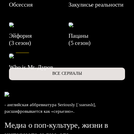
Обсессия
Закулисье реальности
Эйфория
Пацаны
(3 сезон)
(5 сезон)
6.3
Who is Mr. Дуров
ВСЕ СЕРИАЛЫ
- английская аббревиатура Seriously [ˈsɪərɪəslɪ],
расшифровывается как «серьезно».
Медиа о поп-культуре, жизни в