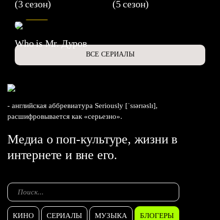
(3 сезон)
(5 сезон)
6.3
Who is Mr. Дуров
ВСЕ СЕРИАЛЫ
- английская аббревиатура Seriously [ˈsɪərɪəslɪ],
расшифровывается как «серьезно».
Медиа о поп-культуре, жизни в
интернете и вне его.
КИНО
СЕРИАЛЫ
МУЗЫКА
БЛОГЕРЫ