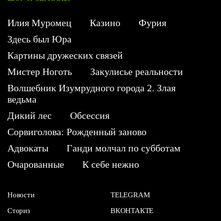
Илия Муромец
Казино
Фурия
Здесь был Юра
Картины дружеских связей
Мистер Ноготь
Закулисье реальности
Волшебник Изумрудного города 2. Злая
ведьма
Дикий лес
Обсессия
Сорвиголова: Рожденный заново
Адвокаты
Ганди молчал по субботам
Очарованные
К себе нежно
Новости
TELEGRAM
Сториз
ВКОНТАКТЕ