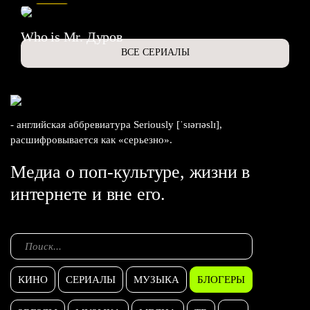
Who is Mr. Дуров
ВСЕ СЕРИАЛЫ
- английская аббревиатура Seriously [ˈsɪərɪəslɪ],
расшифровывается как «серьезно».
Медиа о поп-культуре, жизни в
интернете и вне его.
КИНО
СЕРИАЛЫ
МУЗЫКА
БЛОГЕРЫ