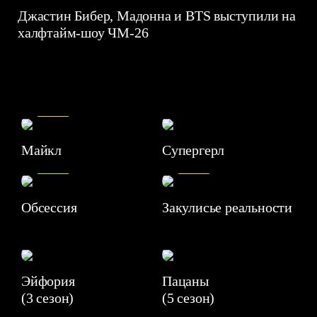
Джастин Бибер, Мадонна и BTS выступили на
халфтайм-шоу ЧМ-26
7.5
Майкл
Супергерл
8.2
7.1
Обсессия
Закулисье реальности
Эйфория
Пацаны
(3 сезон)
(5 сезон)
6.3