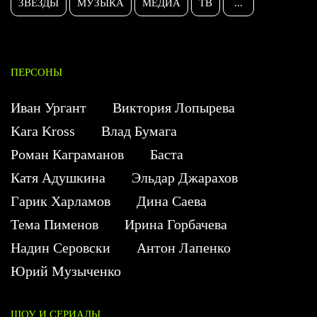
ЗВЕЗДЫ
МУЗЫКА
МЕДИА
ТВ
...
ПЕРСОНЫ
Иван Ургант
Виктория Лопырева
Kara Kross
Влад Бумага
Роман Каграманов
Баста
Катя Адушкина
Эльдар Джарахов
Гарик Харламов
Дина Саева
Тема Пименов
Ирина Горбачева
Надин Серовски
Антон Лапенко
Юрий Музыченко
ШОУ И СЕРИАЛЫ