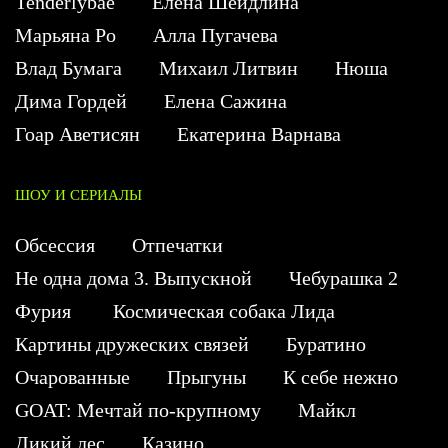
Tenderlybae
Елена Шейдлина
Марьяна Ро
Алла Пугачева
Влад Бумага
Михаил Литвин
Нюша
Дима Гордей
Елена Сажина
Гоар Аветисян
Екатерина Варнава
ШОУ И СЕРИАЛЫ
Обсессия
Отпечатки
Не одна дома 3. Выпускной
Чебурашка 2
Фурия
Космическая собака Лида
Картины дружеских связей
Буратино
Очарованные
Прыгуны
К себе нежно
GOAT: Мечтай по-крупному
Майкл
Дикий лес
Казино