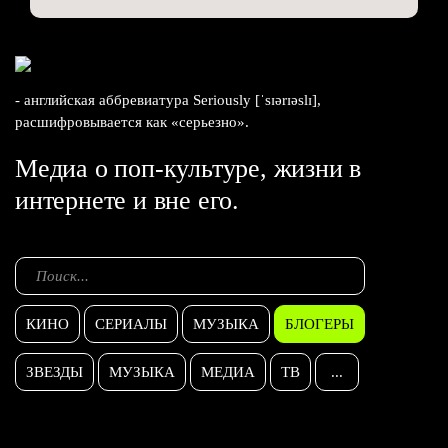
- английская аббревиатура Seriously [ˈsɪərɪəslɪ],
расшифровывается как «серьезно».
Медиа о поп-культуре, жизни в
интернете и вне его.
КИНО
СЕРИАЛЫ
МУЗЫКА
БЛОГЕРЫ
ЗВЕЗДЫ
МУЗЫКА
МЕДИА
ТВ
...