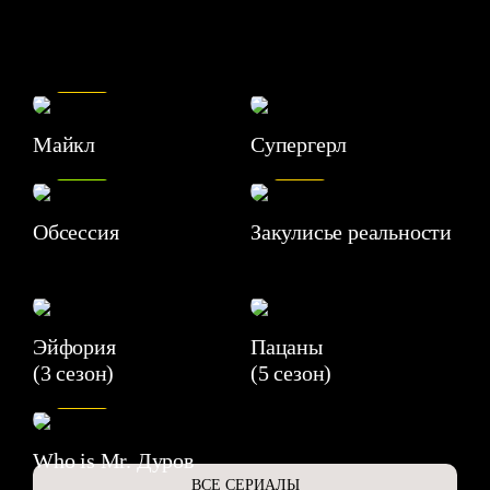
7.5
Майкл
Супергерл
8.2
7.1
Обсессия
Закулисье реальности
Эйфория
Пацаны
(3 сезон)
(5 сезон)
6.3
Who is Mr. Дуров
ВСЕ СЕРИАЛЫ