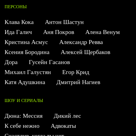
ПЕРСОНЫ
Клава Кока
Антон Шастун
Ида Галич
Аня Покров
Алена Венум
Кристина Асмус
Александр Ревва
Ксения Бородина
Алексей Щербаков
Дора
Гусейн Гасанов
Михаил Галустян
Егор Крид
Катя Адушкина
Дмитрий Нагиев
ШОУ И СЕРИАЛЫ
Дюна: Мессия
Дикий лес
К себе нежно
Адвокаты
Счастлив, когда ты нет