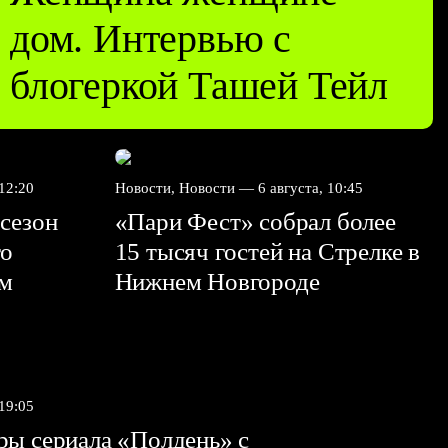
дом. Интервью с
блогеркой Ташей Тейл
 12:20
Новости, Новости —
6 августа, 10:45
сезон
«Пари Фест» собрал более
го
15 тысяч гостей на Стрелке в
ем
Нижнем Новгороде
 19:05
ы сериала «Полдень» с