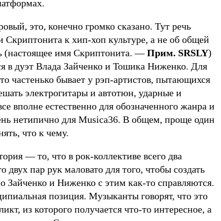
латформах.
ровый, это, конечно громко сказано. Тут речь
 Скриптонита к хип-хоп культуре, а не об общей
ь (настоящее имя Скриптонита. —
Прим. SRSLY
)
ся в дуэт Влада Зайченко и Тошика Ниженко. Для
это частенько бывает у рэп-артистов, пытающихся
мешать электрогитары и автотюн, ударные и
все вполне естественно для обозначенного жанра и
ень нетипично для Musica36. В общем, проще один
ять, что к чему.
ория — то, что в рок-коллективе всего два
о двух пар рук маловато для того, чтобы создать
о Зайченко и Ниженко с этим как-то справляются.
ипиальная позиция. Музыканты говорят, что это
икт, из которого получается что-то интересное, а