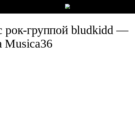
с рок-группой bludkidd —
а Musica36