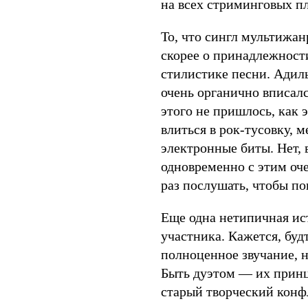
на всех стриминговых п
То, что сингл мультижан
скорее о принадлежности
стилистике песни. Адил
очень органично вписал
этого не пришлось, как 
влиться в рок-тусовку, 
электронные биты. Нет, 
одновременно с этим оч
раз послушать, чтобы пон
Еще одна нетипичная ист
участника. Кажется, будт
полноценное звучание, н
Быть дуэтом — их принц
старый творческий конфл