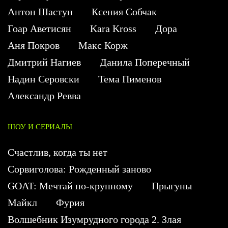
Антон Шастун
Ксения Собчак
Гоар Аветисян
Kara Kross
Дора
Аня Покров
Макс Корж
Дмитрий Нагиев
Данила Поперечный
Надин Серовски
Тема Пименов
Александр Ревва
ШОУ И СЕРИАЛЫ
Счастлив, когда ты нет
Сорвиголова: Рожденный заново
GOAT: Мечтай по-крупному
Прыгуны
Майкл
Фурия
Волшебник Изумрудного города 2. Злая