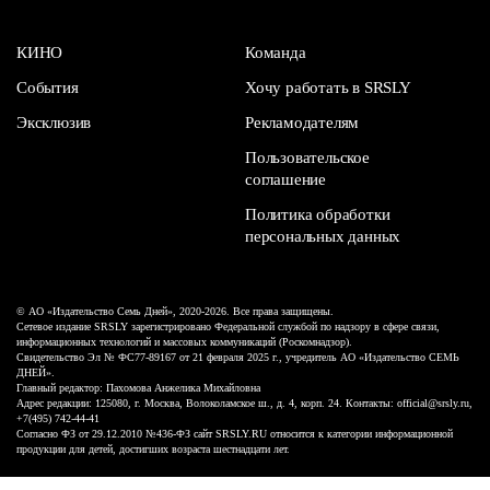
КИНО
Команда
События
Хочу работать в SRSLY
Эксклюзив
Рекламодателям
Пользовательское
соглашение
Политика обработки
персональных данных
© АО «Издательство Семь Дней», 2020-2026. Все права защищены.
Сетевое издание SRSLY зарегистрировано Федеральной службой по надзору в сфере связи,
информационных технологий и массовых коммуникаций (Роскомнадзор).
Свидетельство Эл № ФС77-89167 от 21 февраля 2025 г., учредитель АО «Издательство СЕМЬ
ДНЕЙ».
Главный редактор: Пахомова Анжелика Михайловна
Адрес редакции: 125080, г. Москва, Волоколамское ш., д. 4, корп. 24. Контакты: official@srsly.ru,
+7(495) 742-44-41
Согласно ФЗ от 29.12.2010 №436-ФЗ сайт SRSLY.RU относится к категории информационной
продукции для детей, достигших возраста шестнадцати лет.
Design by White Russian