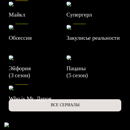
Майкл
Супергерл
8.2
7.1
Обсессия
Закулисье реальности
Эйфория
Пацаны
(3 сезон)
(5 сезон)
6.3
Who is Mr. Дуров
ВСЕ СЕРИАЛЫ