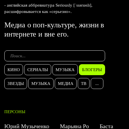
- английская аббревиатура Seriously [ˈsɪərɪəslɪ],
расшифровывается как «серьезно».
Медиа о поп-культуре, жизни в
интернете и вне его.
КИНО
СЕРИАЛЫ
МУЗЫКА
БЛОГЕРЫ
ЗВЕЗДЫ
МУЗЫКА
МЕДИА
ТВ
...
ПЕРСОНЫ
Юрий Музыченко
Марьяна Ро
Баста