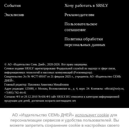
События
Хочу работать в SRSLY
Эксклюзив
Рекламодателям
Пользовательское
соглашение
Политика обработки
персональных данных
© АО «Издательство Семь Дней», 2020-2026. Все права защищены.
Сетевое издание SRSLY зарегистрировано Федеральной службой по надзору в сфере связи,
информационных технологий и массовых коммуникаций (Роскомнадзор).
Свидетельство Эл № ФС77-89167 от 21 февраля 2025 г., учредитель АО «Издательство СЕМЬ
ДНЕЙ».
Главный редактор: Пахомова Анжелика Михайловна
Адрес редакции: 125080, г. Москва, Волоколамское ш., д. 4, корп. 24. Контакты: official@srsly.ru,
+7(495) 742-44-41
Согласно ФЗ от 29.12.2010 №436-ФЗ сайт SRSLY.RU относится к категории информационной
продукции для детей, достигших возраста шестнадцати лет.
Design by White Russian
АО «Издательство СЕМЬ ДНЕЙ»
использует cookie
для
персонализации сервисов и удобства пользователей. Вы
16+
можете запретить сохранение cookie в настройках своего