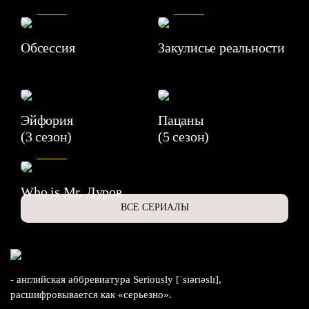
8.2
7.1
Обсессия
Закулисье реальности
Эйфория
Пацаны
(3 сезон)
(5 сезон)
6.3
Who is Mr. Дуров
ВСЕ СЕРИАЛЫ
- английская аббревиатура Seriously [ˈsɪərɪəslɪ],
расшифровывается как «серьезно».