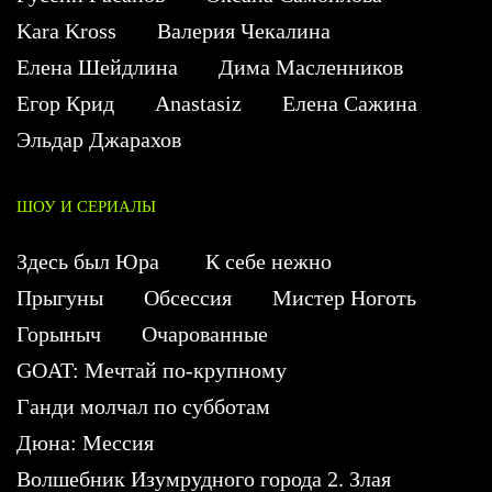
Kara Kross
Валерия Чекалина
Елена Шейдлина
Дима Масленников
Егор Крид
Anastasiz
Елена Сажина
Эльдар Джарахов
ШОУ И СЕРИАЛЫ
Здесь был Юра
К себе нежно
Прыгуны
Обсессия
Мистер Ноготь
Горыныч
Очарованные
GOAT: Мечтай по-крупному
Ганди молчал по субботам
Дюна: Мессия
Волшебник Изумрудного города 2. Злая