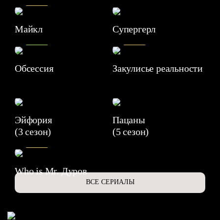
Майкл
Супергерл
8.2
7.1
Обсессия
Закулисье реальности
Эйфория
Пацаны
(3 сезон)
(5 сезон)
6.3
Who is Mr. Дуров
ВСЕ СЕРИАЛЫ