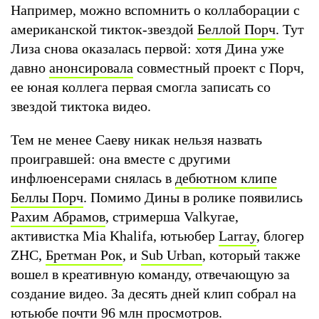
Например, можно вспомнить о коллаборации с
американской тикток-звездой
Беллой Порч
. Тут
Лиза снова оказалась первой: хотя Дина уже
давно
анонсировала
совместный проект с Порч,
ее юная коллега первая смогла записать со
звездой тиктока видео.
Тем не менее Саеву никак нельзя назвать
проигравшей: она вместе с другими
инфлюенсерами снялась в
дебютном клипе
Беллы Порч
. Помимо Дины в ролике появились
Рахим Абрамов
, стримерша Valkyrae,
активистка Mia Khalifa, ютьюбер
Larray
, блогер
ZHC,
Бретман Рок
, и
Sub Urban
, который также
вошел в креативную команду, отвечающую за
создание видео. За десять дней клип собрал на
ютьюбе почти 96 млн просмотров.