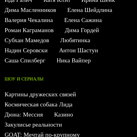
Дима Масленников
Елена Шейдлина
Валерия Чекалина
Елена Сажина
Роман Каграманов
Дима Гордей
Субхан Мамедов
Любятинка
Надин Серовски
Антон Шастун
Саша Спилберг
Ника Вайпер
ШОУ И СЕРИАЛЫ
Картины дружеских связей
Космическая собака Лида
Дюна: Мессия
Казино
Закулисье реальности
GOAT: Мечтай по-крупному