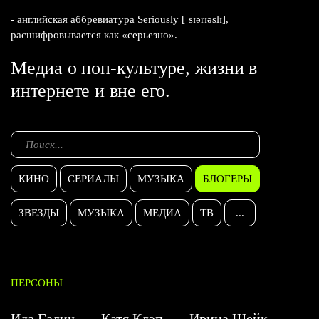
- английская аббревиатура Seriously [ˈsɪərɪəslɪ],
расшифровывается как «серьезно».
Медиа о поп-культуре, жизни в
интернете и вне его.
КИНО
СЕРИАЛЫ
МУЗЫКА
БЛОГЕРЫ
ЗВЕЗДЫ
МУЗЫКА
МЕДИА
ТВ
...
ПЕРСОНЫ
Ида Галич
Катя Клэп
Ирина Шейк