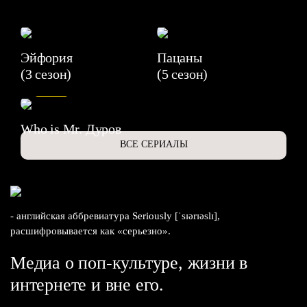
Эйфория
Пацаны
(3 сезон)
(5 сезон)
6.3
Who is Mr. Дуров
ВСЕ СЕРИАЛЫ
- английская аббревиатура Seriously [ˈsɪərɪəslɪ],
расшифровывается как «серьезно».
Медиа о поп-культуре, жизни в
интернете и вне его.