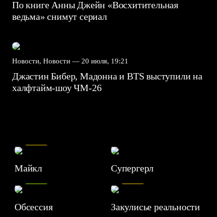
По книге Анны Джейн «Восхитительная
ведьма» снимут сериал
Новости, Новости —
20 июля, 19:21
Джастин Бибер, Мадонна и BTS выступили на
халфтайм-шоу ЧМ-26
7.5
Майкл
Супергерл
8.2
7.1
Обсессия
Закулисье реальности