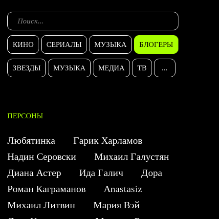
КИНО
СЕРИАЛЫ
МУЗЫКА
БЛОГЕРЫ
ЗВЕЗДЫ
МУЗЫКА
МЕДИА
ТВ
...
ПЕРСОНЫ
Любятинка
Гарик Харламов
Надин Серовски
Михаил Галустян
Диана Астер
Ида Галич
Дора
Роман Каграманов
Anastasiz
Михаил Литвин
Мария Вэй