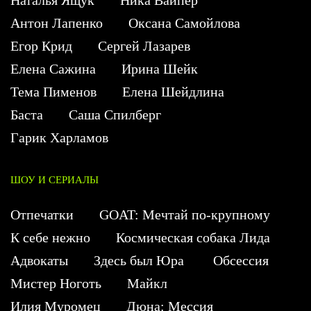
Наталья Ящук
Ника Вайпер
Антон Лапенко
Оксана Самойлова
Егор Крид
Сергей Лазарев
Елена Сажина
Ирина Шейк
Тема Пименов
Елена Шейдлина
Баста
Саша Спилберг
Гарик Харламов
ШОУ И СЕРИАЛЫ
Отпечатки
GOAT: Мечтай по-крупному
К себе нежно
Космическая собака Лида
Адвокаты
Здесь был Юра
Обсессия
Мистер Ноготь
Майкл
Илия Муромец
Дюна: Мессия