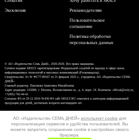
События
Хочу работать в SRSLY
Эксклюзив
Рекламодателям
Пользовательское
соглашение
Политика обработки
персональных данных
© АО «Издательство Семь Дней», 2020-2026. Все права защищены.
Сетевое издание SRSLY зарегистрировано Федеральной службой по надзору в сфере связи,
информационных технологий и массовых коммуникаций (Роскомнадзор).
Свидетельство Эл № ФС77-89167 от 21 февраля 2025 г., учредитель АО «Издательство СЕМЬ
ДНЕЙ».
Главный редактор: Пахомова Анжелика Михайловна
Адрес редакции: 125080, г. Москва, Волоколамское ш., д. 4, корп. 24. Контакты: official@srsly.ru,
+7(495) 742-44-41
Согласно ФЗ от 29.12.2010 №436-ФЗ сайт SRSLY.RU относится к категории информационной
продукции для детей, достигших возраста шестнадцати лет.
Design by White Russian
АО «Издательство СЕМЬ ДНЕЙ»
использует cookie
для
персонализации сервисов и удобства пользователей. Вы
16+
можете запретить сохранение cookie в настройках своего
браузера.