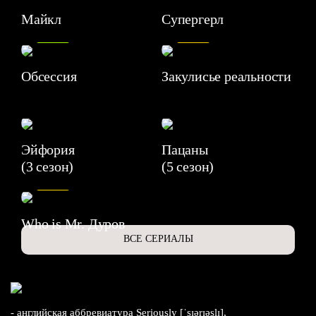
Майкл
Супергерл
8.2
7.1
Обсессия
Закулисье реальности
Эйфория
Пацаны
(3 сезон)
(5 сезон)
6.3
Who is Mr. Дуров
ВСЕ СЕРИАЛЫ
- английская аббревиатура Seriously [ˈsɪərɪəslɪ],