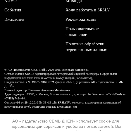
КИНО
Команда
События
Хочу работать в SRSLY
Эксклюзив
Рекламодателям
Пользовательское
соглашение
Политика обработки
персональных данных
© АО «Издательство Семь Дней», 2020-2026. Все права защищены.
Сетевое издание SRSLY зарегистрировано Федеральной службой по надзору в сфере связи,
информационных технологий и массовых коммуникаций (Роскомнадзор).
Свидетельство Эл № ФС77-89167 от 21 февраля 2025 г., учредитель АО «Издательство СЕМЬ
ДНЕЙ».
Главный редактор: Пахомова Анжелика Михайловна
Адрес редакции: 125080, г. Москва, Волоколамское ш., д. 4, корп. 24. Контакты: official@srsly.ru,
+7(495) 742-44-41
Согласно ФЗ от 29.12.2010 №436-ФЗ сайт SRSLY.RU относится к категории информационной
продукции для детей, достигших возраста шестнадцати лет.
Design by White Russian
АО «Издательство СЕМЬ ДНЕЙ»
использует cookie
для
персонализации сервисов и удобства пользователей. Вы
16+