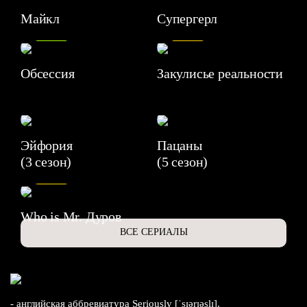
Майкл
Супергерл
8.2
7.1
Обсессия
Закулисье реальности
Эйфория
Пацаны
(3 сезон)
(5 сезон)
6.3
Who is Mr. Дуров
ВСЕ СЕРИАЛЫ
- английская аббревиатура Seriously [ˈsɪərɪəslɪ],