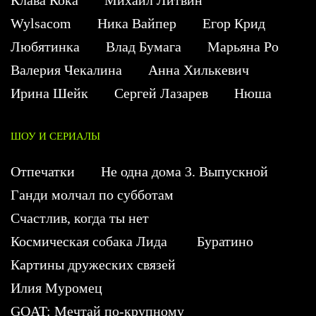
Wylsacom
Ника Вайпер
Егор Крид
Любятинка
Влад Бумага
Марьяна Ро
Валерия Чекалина
Анна Хилькевич
Ирина Шейк
Сергей Лазарев
Нюша
ШОУ И СЕРИАЛЫ
Отпечатки
Не одна дома 3. Выпускной
Ганди молчал по субботам
Счастлив, когда ты нет
Космическая собака Лида
Буратино
Картины дружеских связей
Илия Муромец
GOAT: Мечтай по-крупному