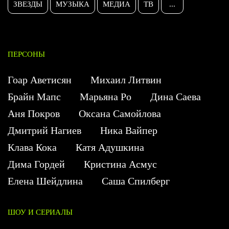
ЗВЕЗДЫ
МУЗЫКА
МЕДИА
ТВ
...
ПЕРСОНЫ
Гоар Аветисян
Михаил Литвин
Брайн Мапс
Марьяна Ро
Дина Саева
Аня Покров
Оксана Самойлова
Дмитрий Нагиев
Ника Вайпер
Клава Кока
Катя Адушкина
Дима Гордей
Кристина Асмус
Елена Шейдлина
Саша Спилберг
ШОУ И СЕРИАЛЫ