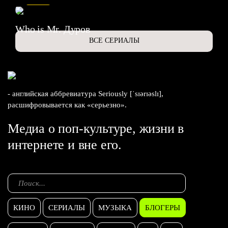
Who is Mr. Дуров
ВСЕ СЕРИАЛЫ
- английская аббревиатура Seriously [ˈsɪərɪəslɪ],
расшифровывается как «серьезно».
Медиа о поп-культуре, жизни в
интернете и вне его.
КИНО
СЕРИАЛЫ
МУЗЫКА
БЛОГЕРЫ