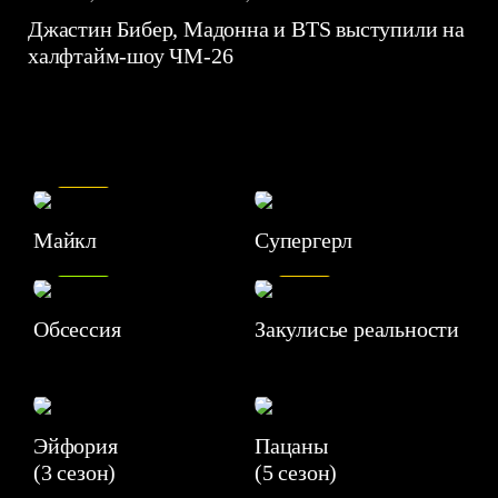
Джастин Бибер, Мадонна и BTS выступили на
халфтайм-шоу ЧМ-26
7.5
Майкл
Супергерл
8.2
7.1
Обсессия
Закулисье реальности
Эйфория
Пацаны
(3 сезон)
(5 сезон)
6.3