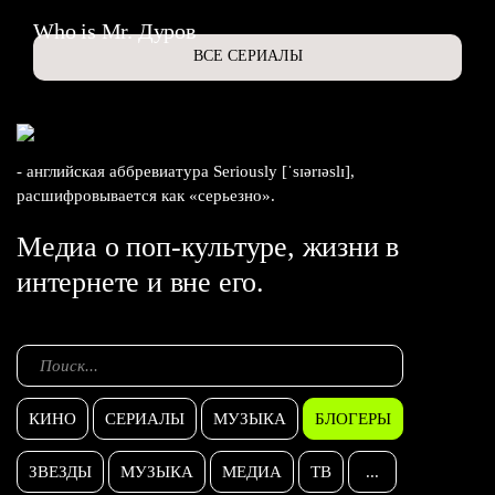
Who is Mr. Дуров
ВСЕ СЕРИАЛЫ
- английская аббревиатура Seriously [ˈsɪərɪəslɪ],
расшифровывается как «серьезно».
Медиа о поп-культуре, жизни в
интернете и вне его.
КИНО
СЕРИАЛЫ
МУЗЫКА
БЛОГЕРЫ
ЗВЕЗДЫ
МУЗЫКА
МЕДИА
ТВ
...