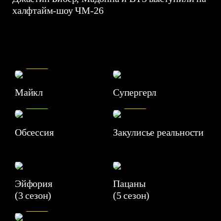
халфтайм-шоу ЧМ-26
7.5
Майкл
Супергерл
8.2
7.1
Обсессия
Закулисье реальности
Эйфория
Пацаны
(3 сезон)
(5 сезон)
6.3