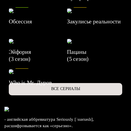
8.2
7.1
Обсессия
Закулисье реальности
Эйфория
Пацаны
(3 сезон)
(5 сезон)
6.3
Who is Mr. Дуров
ВСЕ СЕРИАЛЫ
- английская аббревиатура Seriously [ˈsɪərɪəslɪ],
расшифровывается как «серьезно».