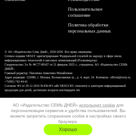
Пользовательское
соглашение
Политика обработки
персональных данных
© АО «Издательство Семь Дней», 2020-2026. Все права защищены.
Сетевое издание SRSLY зарегистрировано Федеральной службой по надзору в сфере связи,
информационных технологий и массовых коммуникаций (Роскомнадзор).
Свидетельство Эл № ФС77-89167 от 21 февраля 2025 г., учредитель АО «Издательство СЕМЬ
ДНЕЙ».
Главный редактор: Пахомова Анжелика Михайловна
Адрес редакции: 125080, г. Москва, Волоколамское ш., д. 4, корп. 24. Контакты: official@srsly.ru,
+7(495) 742-44-41
Согласно ФЗ от 29.12.2010 №436-ФЗ сайт SRSLY.RU относится к категории информационной
продукции для детей, достигших возраста шестнадцати лет.
Design by White Russian
АО «Издательство СЕМЬ ДНЕЙ»
использует cookie
для
персонализации сервисов и удобства пользователей. Вы
16+
можете запретить сохранение cookie в настройках своего
браузера.
ХОЧУ ЕЩЁ
Хорошо