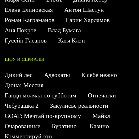
Елена Блиновская
Антон Шастун
Роман Каграманов
Гарик Харламов
Аня Покров
Влад Бумага
Гусейн Гасанов
Катя Клэп
ШОУ И СЕРИАЛЫ
Дикий лес
Адвокаты
К себе нежно
Дюна: Мессия
Ганди молчал по субботам
Отпечатки
Чебурашка 2
Закулисье реальности
GOAT: Мечтай по-крупному
Майкл
Очарованные
Буратино
Казино
Комментируй это