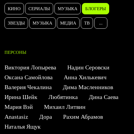
КИНО
СЕРИАЛЫ
МУЗЫКА
БЛОГЕРЫ
ЗВЕЗДЫ
МУЗЫКА
МЕДИА
ТВ
...
ПЕРСОНЫ
Виктория Лопырева
Надин Серовски
Оксана Самойлова
Анна Хилькевич
Валерия Чекалина
Дима Масленников
Ирина Шейк
Любятинка
Дина Саева
Мария Вэй
Михаил Литвин
Anastasiz
Дора
Рахим Абрамов
Наталья Ящук