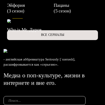
Эйфория
Пацаны
(3 сезон)
(5 сезон)
6.3
Who is Mr. Дуров
ВСЕ СЕРИАЛЫ
- английская аббревиатура Seriously [ˈsɪərɪəslɪ],
расшифровывается как «серьезно».
Медиа о поп-культуре, жизни в
интернете и вне его.