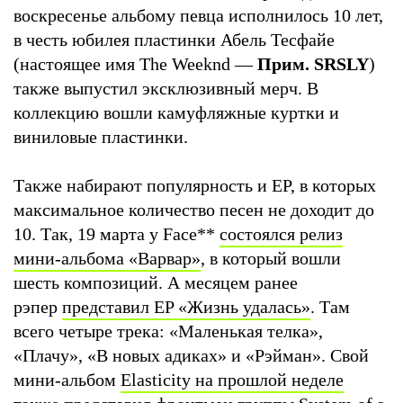
воскресенье альбому певца исполнилось 10 лет,
в честь юбилея пластинки Абель Тесфайе
(настоящее имя The Weeknd —
Прим. SRSLY
)
также выпустил эксклюзивный мерч. В
коллекцию вошли камуфляжные куртки и
виниловые пластинки.
Также набирают популярность и EP, в которых
максимальное количество песен не доходит до
10. Так, 19 марта у Face
**
состоялся релиз
мини-альбома «Варвар»
, в который вошли
шесть композиций. А месяцем ранее
рэпер
представил EP «Жизнь удалась»
. Там
всего четыре трека: «Маленькая телка»,
«Плачу», «В новых адиках» и «Рэйман». Свой
мини-альбом
Elasticity
на прошлой неделе