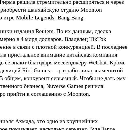
 Фирма решила стремительно расширяться и через
 приобрести шанхайскую студию Moonton
о игре Mobile Legends: Bang Bang.
ники издания Reuters. По их данным, сделка
мерно в 4 млрд долларов. Владелец TikTok
ение в связи с плотной конкуренцией. В последнее
ила пристальное внимание китайская компания
дь ее знают благодаря мессенджеру WeChat. Кроме
ладелицей Riot Games — разработчика знаменитой
 В общем, конкурент серьезный. Чтобы не дать ему
твенного бизнеса, Nuverse Games решила
тро прийти к соглашению с Moonton.
ниэля Ахмада, это одно из крупнейших
рое показывает, насколько серьезно ByteDance