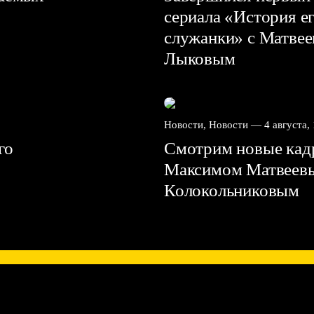
сериала «История е
служанки» с Матве
Лыковым
Новости, Новости —
4 августа,
го
Смотрим новые кадр
Максимом Матвеев
Колокольниковым