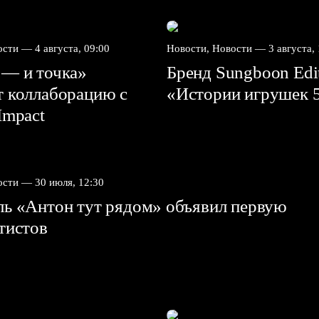
вости —
4 августа, 09:00
Новости, Новости —
3 августа,
 — и точка»
Бренд Sungboon Edi
т коллаборацию с
«Истории игрушек 
mpact⁠⁠
вости —
30 июля, 12:30
ль «Антон тут рядом» объявил первую
ртистов