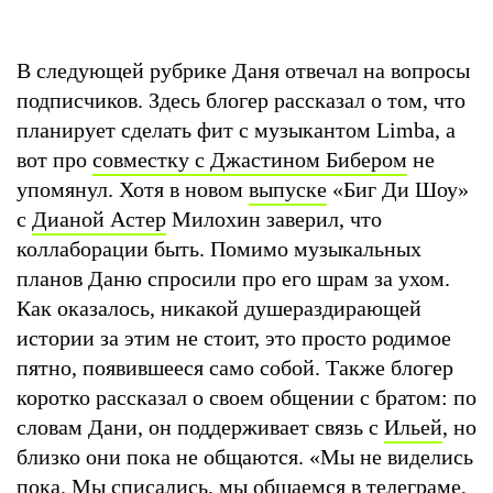
В следующей рубрике Даня отвечал на вопросы
подписчиков. Здесь блогер рассказал о том, что
планирует сделать фит с музыкантом Limba, а
вот про
совместку с Джастином Бибером
не
упомянул. Хотя в новом
выпуске
«Биг Ди Шоу»
с
Дианой Астер
Милохин заверил, что
коллаборации быть. Помимо музыкальных
планов Даню спросили про его шрам за ухом.
Как оказалось, никакой душераздирающей
истории за этим не стоит, это просто родимое
пятно, появившееся само собой. Также блогер
коротко рассказал о своем общении с братом: по
словам Дани, он поддерживает связь с
Ильей
, но
близко они пока не общаются. «Мы не виделись
пока. Мы списались, мы общаемся в телеграме,