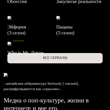
Обсессия
Закулисье реальности
Эйфория
Пацаны
(3 сезон)
(5 сезон)
6.3
Who is Mr. Дуров
ВСЕ СЕРИАЛЫ
- английская аббревиатура Seriously [ˈsɪərɪəslɪ],
расшифровывается как «серьезно».
Медиа о поп-культуре, жизни в
интернете и вне его.