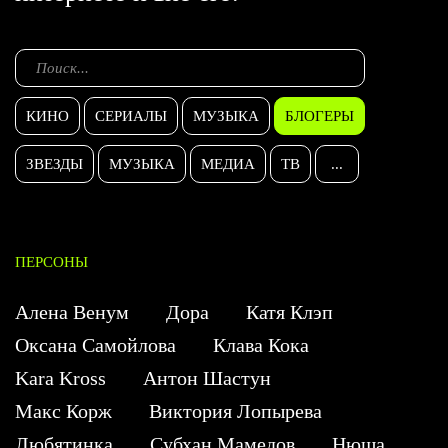
КИНО
СЕРИАЛЫ
МУЗЫКА
БЛОГЕРЫ
ЗВЕЗДЫ
МУЗЫКА
МЕДИА
ТВ
...
ПЕРСОНЫ
Алена Венум
Дора
Катя Клэп
Оксана Самойлова
Клава Кока
Kara Kross
Антон Шастун
Макс Корж
Виктория Лопырева
Любятинка
Субхан Мамедов
Нюша