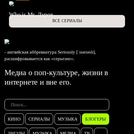
Who is Mr. Дуров
ВСЕ СЕРИАЛЫ
- английская аббревиатура Seriously [ˈsɪərɪəslɪ],
расшифровывается как «серьезно».
Медиа о поп-культуре, жизни в
интернете и вне его.
КИНО
СЕРИАЛЫ
МУЗЫКА
БЛОГЕРЫ
ЗВЕЗДЫ
МУЗЫКА
МЕДИА
ТВ
...