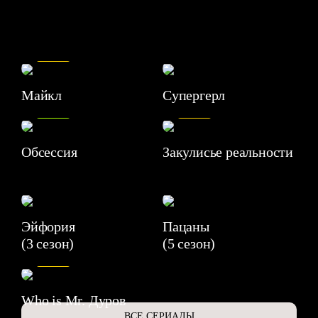
7.5
Майкл
Супергерл
8.2
7.1
Обсессия
Закулисье реальности
Эйфория
Пацаны
(3 сезон)
(5 сезон)
6.3
Who is Mr. Дуров
ВСЕ СЕРИАЛЫ