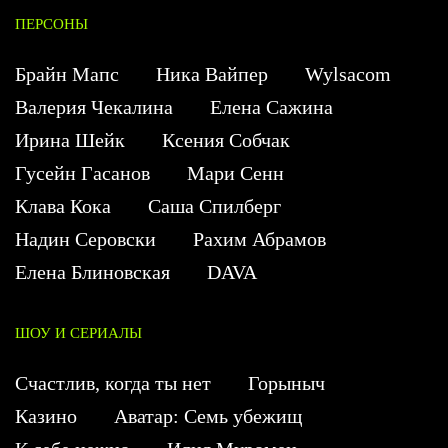
ПЕРСОНЫ
Брайн Мапс
Ника Вайпер
Wylsacom
Валерия Чекалина
Елена Сажина
Ирина Шейк
Ксения Собчак
Гусейн Гасанов
Мари Сенн
Клава Кока
Саша Спилберг
Надин Серовски
Рахим Абрамов
Елена Блиновская
DAVA
ШОУ И СЕРИАЛЫ
Счастлив, когда ты нет
Горыныч
Казино
Аватар: Семь убежищ