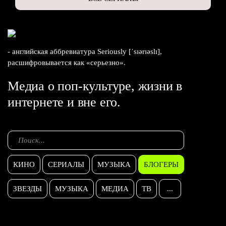
- английская аббревиатура Seriously [ˈsɪərɪəslɪ],
расшифровывается как «серьезно».
Медиа о поп-культуре, жизни в
интернете и вне его.
КИНО
СЕРИАЛЫ
МУЗЫКА
БЛОГЕРЫ
ЗВЕЗДЫ
МУЗЫКА
МЕДИА
ТВ
...