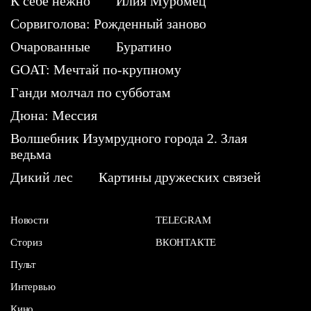
К себе нежно
Илия Муромец
Сорвиголова: Рожденный заново
Очарованные
Буратино
GOAT: Мечтай по-крупному
Ганди молчал по субботам
Дюна: Мессия
Волшебник Изумрудного города 2. Злая
ведьма
Дикий лес
Картины дружеских связей
Новости
TELEGRAM
Сториз
ВКОНТАКТЕ
Пульт
Интервью
Кино