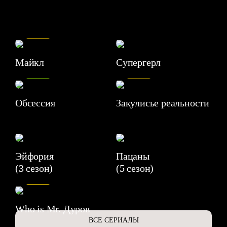
7.5
Майкл
Супергерл
8.2
7.1
Обсессия
Закулисье реальности
Эйфория
Пацаны
(3 сезон)
(5 сезон)
6.3
Who is Mr. Дуров
ВСЕ СЕРИАЛЫ