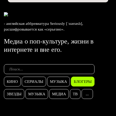
- английская аббревиатура Seriously [ˈsɪərɪəslɪ],
расшифровывается как «серьезно».
Медиа о поп-культуре, жизни в
интернете и вне его.
КИНО
СЕРИАЛЫ
МУЗЫКА
БЛОГЕРЫ
ЗВЕЗДЫ
МУЗЫКА
МЕДИА
ТВ
...