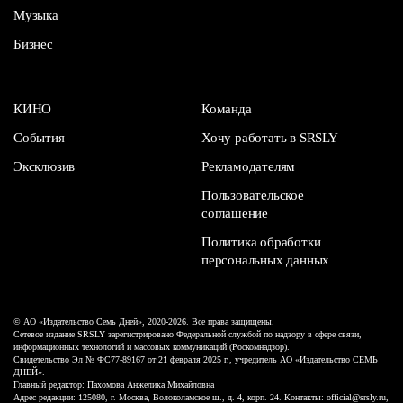
Музыка
Бизнес
КИНО
Команда
События
Хочу работать в SRSLY
Эксклюзив
Рекламодателям
Пользовательское
соглашение
Политика обработки
персональных данных
© АО «Издательство Семь Дней», 2020-2026. Все права защищены.
Сетевое издание SRSLY зарегистрировано Федеральной службой по надзору в сфере связи,
информационных технологий и массовых коммуникаций (Роскомнадзор).
Свидетельство Эл № ФС77-89167 от 21 февраля 2025 г., учредитель АО «Издательство СЕМЬ
ДНЕЙ».
Главный редактор: Пахомова Анжелика Михайловна
Адрес редакции: 125080, г. Москва, Волоколамское ш., д. 4, корп. 24. Контакты: official@srsly.ru,