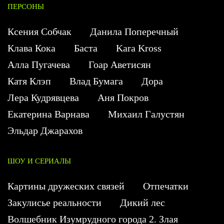
ПЕРСОНЫ
Ксения Собчак
Данила Поперечный
Клава Кока
Баста
Kara Kross
Алла Пугачева
Гоар Аветисян
Катя Клэп
Влад Бумага
Дора
Лера Кудрявцева
Аня Покров
Екатерина Варнава
Михаил Галустян
Эльдар Джарахов
ШОУ И СЕРИАЛЫ
Картины дружеских связей
Отпечатки
Закулисье реальности
Дикий лес
Волшебник Изумрудного города 2. Злая