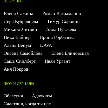
ПЕРСОНЫ
Елена Сажина
Роман Каграманов
Лера Кудрявцева
Тимур Сорокин
Михаил Литвин
Алла Пугачева
Ника Вайпер
Ирина Горбачева
Алена Венум
DAVA
Оксана Самойлова
Елена Блиновская
Саша Спилберг
Иван Ургант
Аня Покров
ШОУ И СЕРИАЛЫ
Обсессия
Адвокаты
Счастлив, когда ты нет