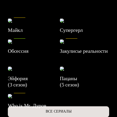
7.5
Майкл
Супергерл
8.2
7.1
Обсессия
Закулисье реальности
Эйфория
Пацаны
(3 сезон)
(5 сезон)
6.3
Who is Mr. Дуров
ВСЕ СЕРИАЛЫ