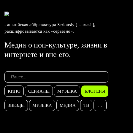
- английская аббревиатура Seriously [ˈsɪərɪəslɪ],
расшифровывается как «серьезно».
Медиа о поп-культуре, жизни в
интернете и вне его.
КИНО
СЕРИАЛЫ
МУЗЫКА
БЛОГЕРЫ
ЗВЕЗДЫ
МУЗЫКА
МЕДИА
ТВ
...