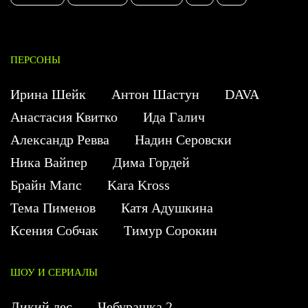
ПЕРСОНЫ
Ирина Шейк
Антон Шастун
DAVA
Анастасия Квитко
Ида Галич
Александр Ревва
Надин Серовски
Ника Вайпер
Дима Гордей
Брайн Мапс
Kara Kross
Тема Пименов
Катя Адушкина
Ксения Собчак
Тимур Сорокин
ШОУ И СЕРИАЛЫ
Дикий лес
Чебурашка 2