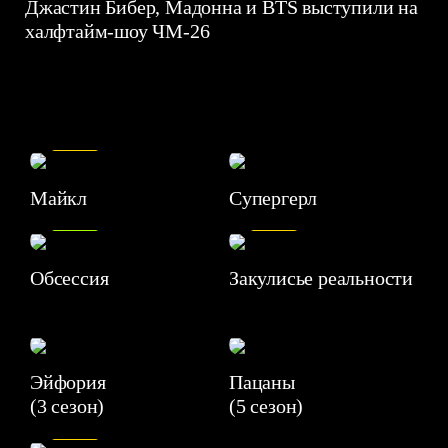
Джастин Бибер, Мадонна и BTS выступили на
халфтайм-шоу ЧМ-26
7.5
Майкл
Супергерл
8.2
7.1
Обсессия
Закулисье реальности
Эйфория
Пацаны
(3 сезон)
(5 сезон)
6.3