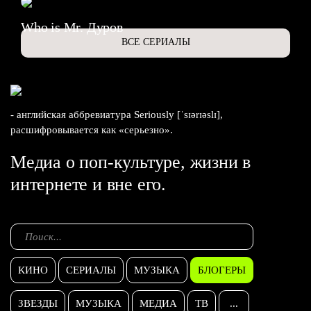
Who is Mr. Дуров
ВСЕ СЕРИАЛЫ
- английская аббревиатура Seriously [ˈsɪərɪəslɪ],
расшифровывается как «серьезно».
Медиа о поп-культуре, жизни в
интернете и вне его.
КИНО
СЕРИАЛЫ
МУЗЫКА
БЛОГЕРЫ
ЗВЕЗДЫ
МУЗЫКА
МЕДИА
ТВ
...