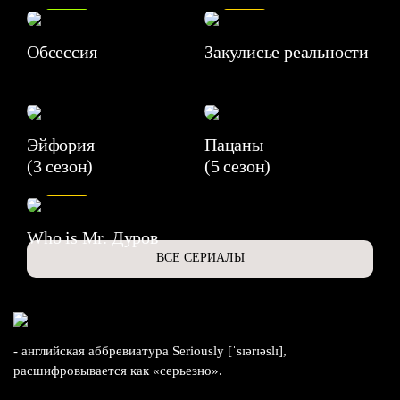
Обсессия
Закулисье реальности
Эйфория
Пацаны
(3 сезон)
(5 сезон)
6.3
Who is Mr. Дуров
ВСЕ СЕРИАЛЫ
- английская аббревиатура Seriously [ˈsɪərɪəslɪ],
расшифровывается как «серьезно».