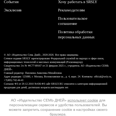
События
Хочу работать в SRSLY
Эксклюзив
Рекламодателям
Пользовательское
соглашение
Политика обработки
персональных данных
© АО «Издательство Семь Дней», 2020-2026. Все права защищены.
Сетевое издание SRSLY зарегистрировано Федеральной службой по надзору в сфере связи,
информационных технологий и массовых коммуникаций (Роскомнадзор).
Свидетельство Эл № ФС77-89167 от 21 февраля 2025 г., учредитель АО «Издательство СЕМЬ
ДНЕЙ».
Главный редактор: Пахомова Анжелика Михайловна
Адрес редакции: 125080, г. Москва, Волоколамское ш., д. 4, корп. 24. Контакты: official@srsly.ru,
+7(495) 742-44-41
Согласно ФЗ от 29.12.2010 №436-ФЗ сайт SRSLY.RU относится к категории информационной
продукции для детей, достигших возраста шестнадцати лет.
Design by White Russian
АО «Издательство СЕМЬ ДНЕЙ»
использует cookie
для
персонализации сервисов и удобства пользователей. Вы
16+
можете запретить сохранение cookie в настройках своего
браузера.