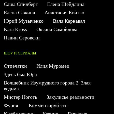
Саша Спилберг
Елена Шейдлина
Елена Сажина
Анастасия Квитко
Юрий Музыченко
Валя Карнавал
Kara Kross
Оксана Самойлова
Надин Серовски
ШОУ И СЕРИАЛЫ
Отпечатки
Илия Муромец
Здесь был Юра
Волшебник Изумрудного города 2. Злая
ведьма
Мистер Ноготь
Закулисье реальности
Фурия
Комментируй это
К себе нежно
Казино
Горыныч