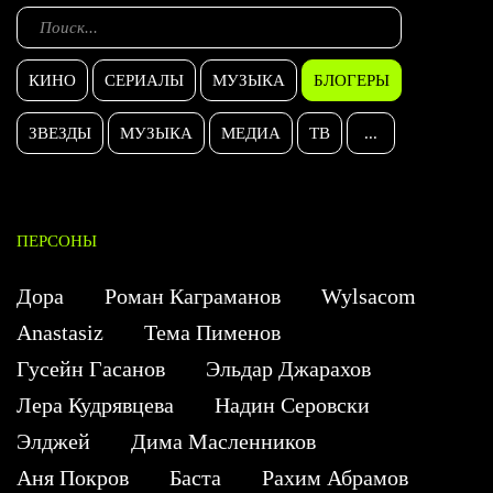
КИНО
СЕРИАЛЫ
МУЗЫКА
БЛОГЕРЫ
ЗВЕЗДЫ
МУЗЫКА
МЕДИА
ТВ
...
ПЕРСОНЫ
Дора
Роман Каграманов
Wylsacom
Anastasiz
Тема Пименов
Гусейн Гасанов
Эльдар Джарахов
Лера Кудрявцева
Надин Серовски
Элджей
Дима Масленников
Аня Покров
Баста
Рахим Абрамов