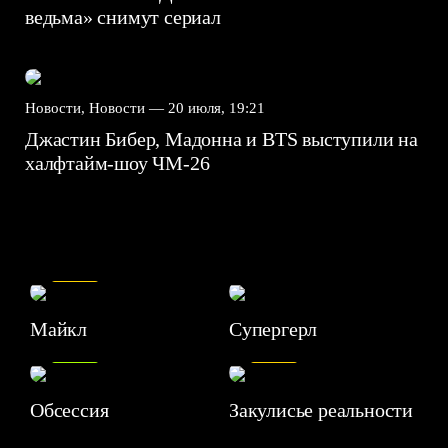
ведьма» снимут сериал
Новости, Новости —
20 июля, 19:21
Джастин Бибер, Мадонна и BTS выступили на
халфтайм-шоу ЧМ-26
7.5
Майкл
Супергерл
8.2
7.1
Обсессия
Закулисье реальности