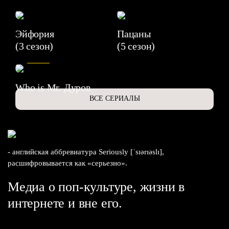
Эйфория
Пацаны
(3 сезон)
(5 сезон)
6.3
Who is Mr. Дуров
ВСЕ СЕРИАЛЫ
- английская аббревиатура Seriously [ˈsɪərɪəslɪ],
расшифровывается как «серьезно».
Медиа о поп-культуре, жизни в
интернете и вне его.