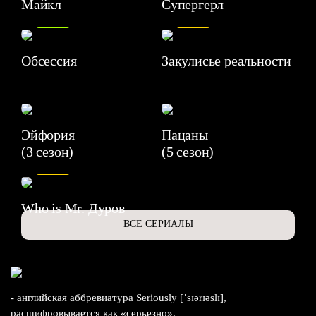
Майкл
Супергерл
8.2
7.1
Обсессия
Закулисье реальности
Эйфория
Пацаны
(3 сезон)
(5 сезон)
6.3
Who is Mr. Дуров
ВСЕ СЕРИАЛЫ
- английская аббревиатура Seriously [ˈsɪərɪəslɪ],
расшифровывается как «серьезно».