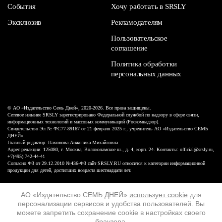
События
Хочу работать в SRSLY
Эксклюзив
Рекламодателям
Пользовательское
соглашение
Политика обработки
персональных данных
© АО «Издательство Семь Дней», 2020-2026. Все права защищены.
Сетевое издание SRSLY зарегистрировано Федеральной службой по надзору в сфере связи,
информационных технологий и массовых коммуникаций (Роскомнадзор).
Свидетельство Эл № ФС77-89167 от 21 февраля 2025 г., учредитель АО «Издательство СЕМЬ
ДНЕЙ».
Главный редактор: Пахомова Анжелика Михайловна
Адрес редакции: 125080, г. Москва, Волоколамское ш., д. 4, корп. 24. Контакты: official@srsly.ru,
+7(495) 742-44-41
Согласно ФЗ от 29.12.2010 №436-ФЗ сайт SRSLY.RU относится к категории информационной
продукции для детей, достигших возраста шестнадцати лет.
Design by White Russian
АО «Издательство СЕМЬ ДНЕЙ»
использует cookie
для
персонализации сервисов и удобства пользователей. Вы
16+
можете запретить сохранение cookie в настройках своего
браузера.