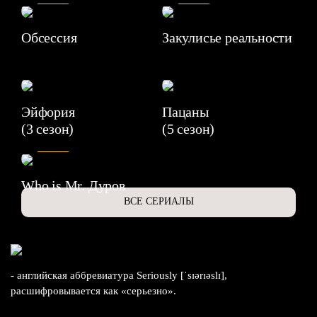
Обсессия
Закулисье реальности
Эйфория
Пацаны
(3 сезон)
(5 сезон)
6.3
Who is Mr. Дуров
ВСЕ СЕРИАЛЫ
- английская аббревиатура Seriously [ˈsɪərɪəslɪ],
расшифровывается как «серьезно».