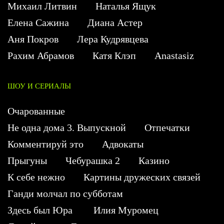
Михаил Литвин
Наталья Ящук
Елена Сажина
Диана Астер
Аня Покров
Лера Кудрявцева
Рахим Абрамов
Катя Клэп
Anastasiz
ШОУ И СЕРИАЛЫ
Очарованные
Не одна дома 3. Выпускной
Отпечатки
Комментируй это
Адвокаты
Прыгуны
Чебурашка 2
Казино
К себе нежно
Картины дружеских связей
Ганди молчал по субботам
Здесь был Юра
Илия Муромец