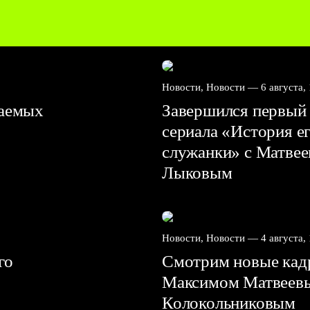
Новости, Новости —
6 августа,
ваемых
Завершился первый 
сериала «История е
служанки» с Матве
Лыковым
Новости, Новости —
4 августа,
го
Смотрим новые кадр
Максимом Матвеев
Колокольниковым