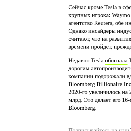
Сейчас кроме Tesla в с
крупных игрока: Waymo (
агентство Reuters, обе 
Однако инсайдеры индуст
считают, что на развити
времени пройдет, прежд
Недавно Tesla
обогнала
T
дорогим автопроизводите
компании подорожали вдв
Bloomberg Billionaire I
2020-го увеличилось на 
млрд. Это делает его 16
Bloomberg.
Подписывайтесь на наш