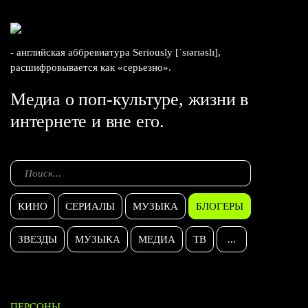
- английская аббревиатура Seriously [ˈsɪərɪəslɪ],
расшифровывается как «серьезно».
Медиа о поп-культуре, жизни в
интернете и вне его.
КИНО
СЕРИАЛЫ
МУЗЫКА
БЛОГЕРЫ
ЗВЕЗДЫ
МУЗЫКА
МЕДИА
ТВ
...
ПЕРСОНЫ