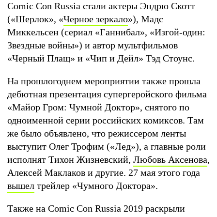
Comic Con Russia стали актеры Эндрю Скотт
(«Шерлок», «
Черное зеркало
»), Мадс
Миккельсен (сериал «Ганнибал», «Изгой-один:
Звездные войны») и автор мультфильмов
«Черный Плащ» и «Чип и Дейл» Тэд Стоунс.
На прошлогоднем мероприятии также прошла
дебютная презентация супергеройского фильма
«Майор Гром: Чумной Доктор», снятого по
одноименной серии российских комиксов. Там
же было объявлено, что режиссером ленты
выступит Олег Трофим («Лед»), а главные роли
исполнят Тихон Жизневский,
Любовь Аксенова
,
Алексей Маклаков и другие. 27 мая этого года
вышел
трейлер «Чумного Доктора».
Также на Comic Con Russia 2019 раскрыли