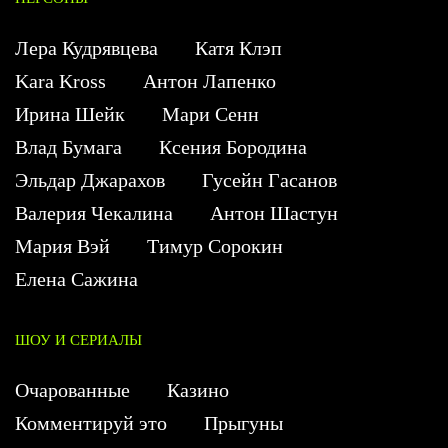
Лера Кудрявцева
Катя Клэп
Kara Kross
Антон Лапенко
Ирина Шейк
Мари Сенн
Влад Бумага
Ксения Бородина
Эльдар Джарахов
Гусейн Гасанов
Валерия Чекалина
Антон Шастун
Мария Вэй
Тимур Сорокин
Елена Сажина
ШОУ И СЕРИАЛЫ
Очарованные
Казино
Комментируй это
Прыгуны