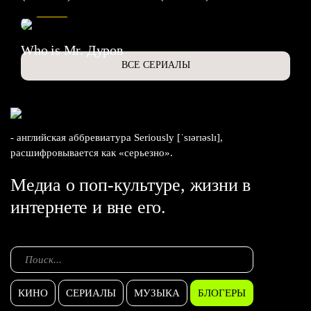
6.3
Who is Mr. Дуров
ВСЕ СЕРИАЛЫ
- английская аббревиатура Seriously [ˈsɪərɪəslɪ],
расшифровывается как «серьезно».
Медиа о поп-культуре, жизни в
интернете и вне его.
КИНО
СЕРИАЛЫ
МУЗЫКА
БЛОГЕРЫ