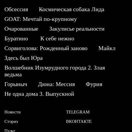
Обсессия
Космическая собака Лида
GOAT: Мечтай по-крупному
Очарованные
Закулисье реальности
Буратино
К себе нежно
Сорвиголова: Рожденный заново
Майкл
Здесь был Юра
Волшебник Изумрудного города 2. Злая
ведьма
Горыныч
Дюна: Мессия
Фурия
Не одна дома 3. Выпускной
Новости
TELEGRAM
Сториз
ВКОНТАКТЕ
Пульт