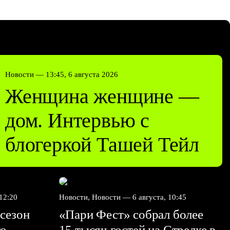
Новости —
13:45, 6 августа 2026
Женщина женщине —
дом. Интервью с
блогеркой Ташей Тейл
 12:20
Новости, Новости —
6 августа, 10:45
сезон
«Пари Фест» собрал более
го
15 тысяч гостей на Стрелке в