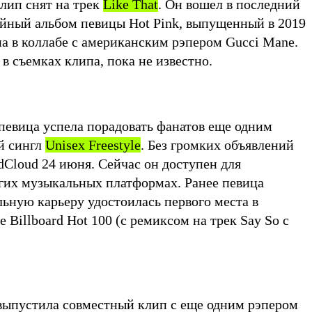
Клип снят на трек
Like That
. Он вошел в последний
йный альбом певицы Hot Pink, выпущенный в 2019
на в коллабе с американским рэпером Gucci Mane.
в съемках клипа, пока не известно.
 певица успела порадовать фанатов еще одним
й сингл
Unisex Freestyle
. Без громких объявлений
ndCloud 24 июня. Сейчас он доступен для
гих музыкальных платформах. Ранее певица
ьную карьеру удостоилась первого места в
 Billboard Hot 100 (с ремиксом на трек Say So с
.
 выпустила
совместный клип
с еще одним рэпером