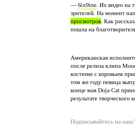
—
6ix9ine
. Их видео на 
зрителей. На момент на
просмотров
. Как расска
пошла на благотворител
Американская исполните
после релиза клипа Mooo
костюме с коровьим при
том же году певица вып
конце мая Doja Cat прин
результате творческого 
Подписывайтесь на наш