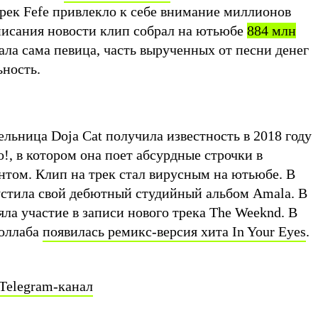
трек Fefe привлекло к себе внимание миллионов
писания новости клип собрал на ютьюбе
884 млн
зала сама певица, часть вырученных от песни денег
ьность.
льница Doja Cat получила известность в 2018 году
!, в котором она поет абсурдные строчки в
нтом. Клип на трек стал вирусным на ютьюбе. В
устила свой дебютный студийный альбом Amala. В
яла участие в записи нового трека The Weeknd. В
коллаба
появилась ремикс-версия хита In Your Eyes
.
Telegram-канал