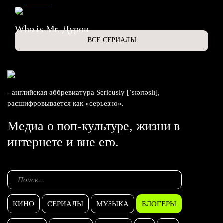
Who is Mr. Дуров
ВСЕ СЕРИАЛЫ
- английская аббревиатура Seriously [ˈsɪərɪəslɪ],
расшифровывается как «серьезно».
Медиа о поп-культуре, жизни в
интернете и вне его.
КИНО
СЕРИАЛЫ
МУЗЫКА
БЛОГЕРЫ