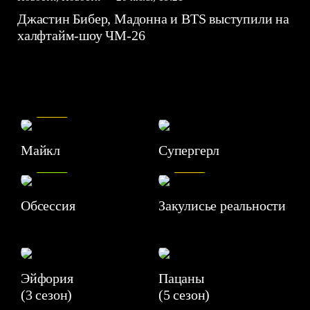
Джастин Бибер, Мадонна и BTS выступили на
халфтайм-шоу ЧМ-26
7.5
Майкл
Супергерл
8.2
7.1
Обсессия
Закулисье реальности
Эйфория
Пацаны
(3 сезон)
(5 сезон)
6.3