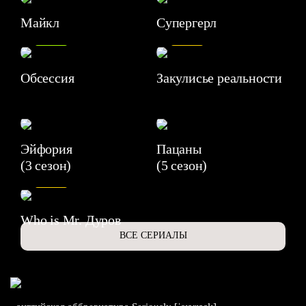
Майкл
Супергерл
8.2
7.1
Обсессия
Закулисье реальности
Эйфория
Пацаны
(3 сезон)
(5 сезон)
6.3
Who is Mr. Дуров
ВСЕ СЕРИАЛЫ