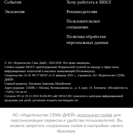
События
Хочу работать в SRSLY
Эксклюзив
Рекламодателям
Пользовательское
соглашение
Политика обработки
персональных данных
© АО «Издательство Семь Дней», 2020-2026. Все права защищены.
Сетевое издание SRSLY зарегистрировано Федеральной службой по надзору в сфере связи,
информационных технологий и массовых коммуникаций (Роскомнадзор).
Свидетельство Эл № ФС77-89167 от 21 февраля 2025 г., учредитель АО «Издательство СЕМЬ
ДНЕЙ».
Главный редактор: Пахомова Анжелика Михайловна
Адрес редакции: 125080, г. Москва, Волоколамское ш., д. 4, корп. 24. Контакты: official@srsly.ru,
+7(495) 742-44-41
Согласно ФЗ от 29.12.2010 №436-ФЗ сайт SRSLY.RU относится к категории информационной
продукции для детей, достигших возраста шестнадцати лет.
Design by White Russian
АО «Издательство СЕМЬ ДНЕЙ»
использует cookie
для
персонализации сервисов и удобства пользователей. Вы
16+
можете запретить сохранение cookie в настройках своего
браузера.