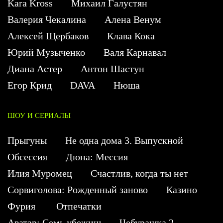
Kara Kross
Михаил Галустян
Валерия Чекалина
Алена Венум
Алексей Щербаков
Клава Кока
Юрий Музыченко
Валя Карнавал
Диана Астер
Антон Шастун
Егор Крид
DAVA
Нюша
ШОУ И СЕРИАЛЫ
Прыгуны
Не одна дома 3. Выпускной
Обсессия
Дюна: Мессия
Илия Муромец
Счастлив, когда ты нет
Сорвиголова: Рожденный заново
Казино
Фурия
Отпечатки
Аватар: Семь убежищ
Чебурашка 2