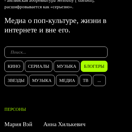
- английская аббревиатура Seriously [ˈsɪərɪəslɪ],
расшифровывается как «серьезно».
Медиа о поп-культуре, жизни в
интернете и вне его.
КИНО
СЕРИАЛЫ
МУЗЫКА
БЛОГЕРЫ
ЗВЕЗДЫ
МУЗЫКА
МЕДИА
ТВ
...
ПЕРСОНЫ
Мария Вэй
Анна Хилькевич