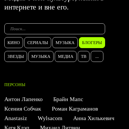
интернете и вне его.
КИНО
СЕРИАЛЫ
МУЗЫКА
БЛОГЕРЫ
ЗВЕЗДЫ
МУЗЫКА
МЕДИА
ТВ
...
ПЕРСОНЫ
Антон Лапенко
Брайн Мапс
Ксения Собчак
Роман Каграманов
Anastasiz
Wylsacom
Анна Хилькевич
Катя Клэп
Михаил Литвин