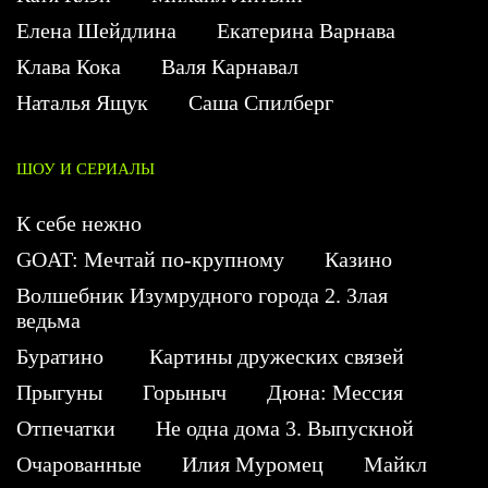
Елена Шейдлина
Екатерина Варнава
Клава Кока
Валя Карнавал
Наталья Ящук
Саша Спилберг
ШОУ И СЕРИАЛЫ
К себе нежно
GOAT: Мечтай по-крупному
Казино
Волшебник Изумрудного города 2. Злая
ведьма
Буратино
Картины дружеских связей
Прыгуны
Горыныч
Дюна: Мессия
Отпечатки
Не одна дома 3. Выпускной
Очарованные
Илия Муромец
Майкл