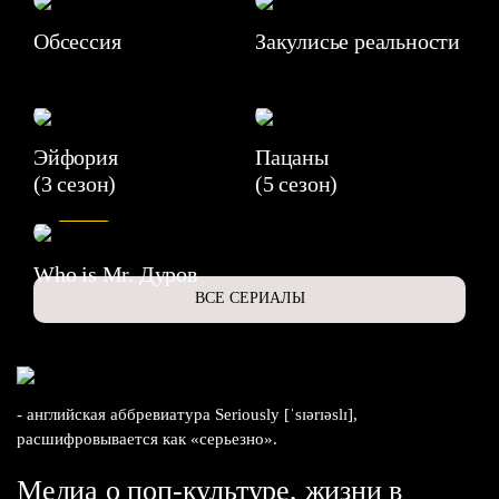
Обсессия
Закулисье реальности
Эйфория
Пацаны
(3 сезон)
(5 сезон)
6.3
Who is Mr. Дуров
ВСЕ СЕРИАЛЫ
- английская аббревиатура Seriously [ˈsɪərɪəslɪ],
расшифровывается как «серьезно».
Медиа о поп-культуре, жизни в