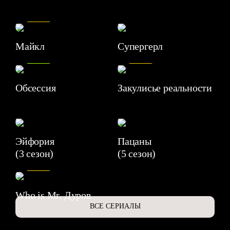
7.5
Майкл
Супергерл
8.2
7.1
Обсессия
Закулисье реальности
Эйфория
Пацаны
(3 сезон)
(5 сезон)
6.3
Who is Mr. Дуров
ВСЕ СЕРИАЛЫ