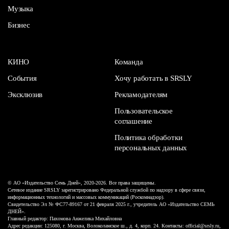
Музыка
Бизнес
КИНО
Команда
События
Хочу работать в SRSLY
Эксклюзив
Рекламодателям
Пользовательское
соглашение
Политика обработки
персональных данных
© АО «Издательство Семь Дней», 2020-2026. Все права защищены.
Сетевое издание SRSLY зарегистрировано Федеральной службой по надзору в сфере связи,
информационных технологий и массовых коммуникаций (Роскомнадзор).
Свидетельство Эл № ФС77-89167 от 21 февраля 2025 г., учредитель АО «Издательство СЕМЬ
ДНЕЙ».
Главный редактор: Пахомова Анжелика Михайловна
Адрес редакции: 125080, г. Москва, Волоколамское ш., д. 4, корп. 24. Контакты: official@srsly.ru,