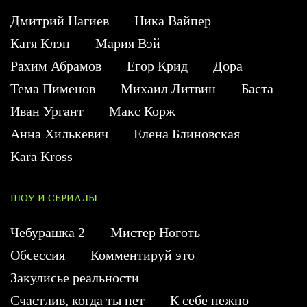
Дмитрий Нагиев
Ника Вайпер
Катя Клэп
Мария Вэй
Рахим Абрамов
Егор Крид
Дора
Тема Пименов
Михаил Литвин
Баста
Иван Ургант
Макс Корж
Анна Хилькевич
Елена Блиновская
Kara Kross
ШОУ И СЕРИАЛЫ
Чебурашка 2
Мистер Ноготь
Обсессия
Комментируй это
Закулисье реальности
Счастлив, когда ты нет
К себе нежно