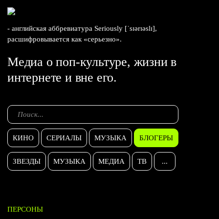
- английская аббревиатура Seriously [ˈsɪərɪəslɪ],
расшифровывается как «серьезно».
Медиа о поп-культуре, жизни в
интернете и вне его.
КИНО
СЕРИАЛЫ
МУЗЫКА
БЛОГЕРЫ
ЗВЕЗДЫ
МУЗЫКА
МЕДИА
ТВ
...
ПЕРСОНЫ